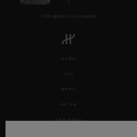
UEFA 챔피언스 리그 공식 타임키퍼
뉴스레터
서비스
예약하기
주문 조회
주문을 반품하다
연락처