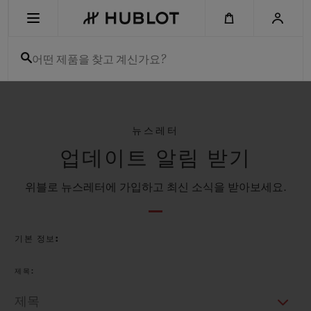
Skip
to
main
content
어떤 제품을 찾고 계신가요?
최근 검색
최근 검색이 없습니다
뉴스레터
업데이트 알림 받기
신제품
위블로 뉴스레터에 가입하고 최신 소식을 받아보세요.
기본 정보:
제목: