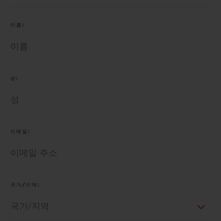
빅뱅
빅뱅
스피릿 오브 빅
썸머 멀티 컬러 세라믹
피치 세라믹
에센셜 토프
이름:
온라인 익스클
익스클루시브 서비스
성:
5+5 워런티
휴블로티스타 및 연장 보증
이메일:
예상 배송일
무료 배송 & 반품
국가/지역:
안전한 결제
기프트 파우치