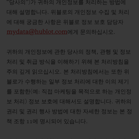
“당사의”)가 귀하의 개인정보를 처리하는 방법에
빅뱅
빅뱅
스피릿 오브 빅
썸머 멀티 컬러 세라믹
피치 세라믹
에센셜 토프
대해 설명합니다. 위블로의 개인정보 수집 및 처리
온라인 익스클
에 대해 궁금한 사항은 위블로 정보 보호 담당자
mydata@hublot.com
에게 문의하십시오.
익스클루시브 서비스
귀하의 개인정보에 관한 당사의 정책, 관행 및 정보
5+5 워런티
처리 및 취급 방식을 이해하기 위해 본 처리방침을
휴블로티스타 및 연장 보증
주의 깊게 읽으십시오. 본 처리방침에서는 또한 위
블로가 수행하는 일부 정보 처리에 대한 이의 제기
예상 배송일
를 포함한(예: 직접 마케팅을 목적으로 하는 개인정
보 처리) 정보 보호에 대해서도 설명합니다. 귀하의
무료 배송 & 반품
권리 및 권리 행사 방법에 대한 자세한 정보는 본 정
안전한 결제
책 조항 11에 명시되어 있습니다.
기프트 파우치