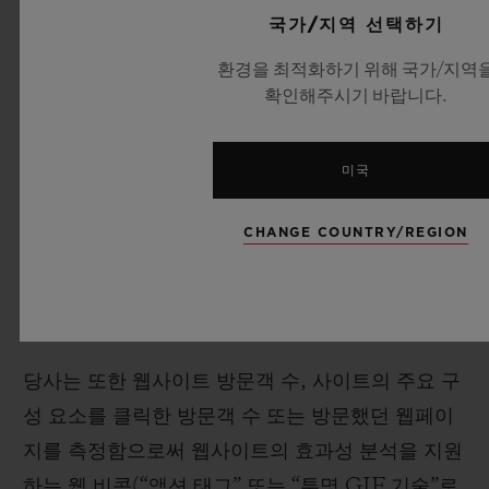
국가/지역 선택하기
를 인식하고 귀하의 방문에 대한 정보(예: 설정 언
어, 글꼴 크기 및 기타 설정)를 기억할 수 있습니다.
환경을 최적화하기 위해 국가/지역
확인해주시기 바랍니다.
대부분의 웹 브라우저는 쿠키를 허용하도록 설정되
어 있습니다. 그렇지만 4.3 조항에서 언급되어 있는
것처럼 귀하는 귀하의 브라우저에서 모든 쿠키를
미국
허용하지 않거나 쿠키가 전송될 때 표시되도록 재
CHANGE COUNTRY/REGION
설정 할 수 있습니다. 그러나 쿠키를 허용하지 않을
경우 웹사이트의 일부가 제대로 작동하지 않을 수
있음에 유의하십시오.
당사는 또한 웹사이트 방문객 수, 사이트의 주요 구
성 요소를 클릭한 방문객 수 또는 방문했던 웹페이
지를 측정함으로써 웹사이트의 효과성 분석을 지원
하는 웹 비콘(“액션 태그” 또는 “투명 GIF 기술”로