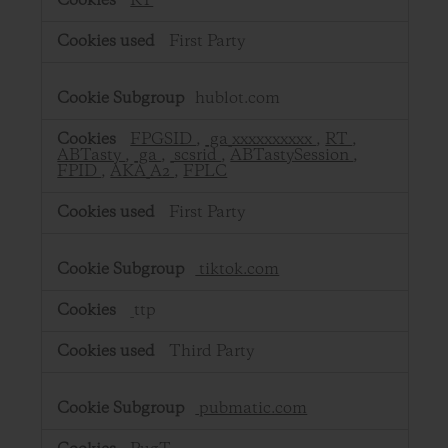
RT
First Party
hublot.com
FPGSID
,
_ga_xxxxxxxxxx
,
RT
,
ABTasty
,
_ga
,
_scsrid
,
ABTastySession
,
FPID
,
AKA_A2
,
FPLC
First Party
tiktok.com
_ttp
Third Party
pubmatic.com