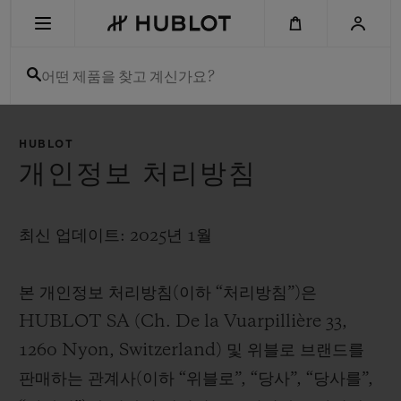
Skip
to
main
content
어떤 제품을 찾고 계신가요?
최근 검색
HUBLOT
최근 검색이 없습니다
개인정보 처리방침
신제품
최신 업데이트: 2025년 1월
본 개인정보 처리방침(이하 “처리방침”)은
HUBLOT SA (Ch. De la Vuarpillière 33,
1260 Nyon, Switzerland) 및 위블로 브랜드를
판매하는 관계사(이하 “위블로”, “당사”, “당사를”,