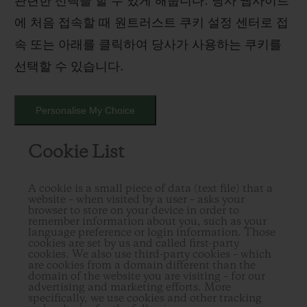
관련한 선택을 할 수 있게 해줍니다. 당사 웹사이트
에 처음 접속할 때 원트러스트 쿠키 설정 센터로 접
속 또는 아래를 클릭하여 당사가 사용하는 쿠키를
선택할 수 있습니다.
Personalise My Choice
Cookie List
A cookie is a small piece of data (text file) that a
website – when visited by a user – asks your
browser to store on your device in order to
remember information about you, such as your
language preference or login information. Those
cookies are set by us and called first-party
cookies. We also use third-party cookies – which
are cookies from a domain different than the
domain of the website you are visiting – for our
advertising and marketing efforts. More
specifically, we use cookies and other tracking