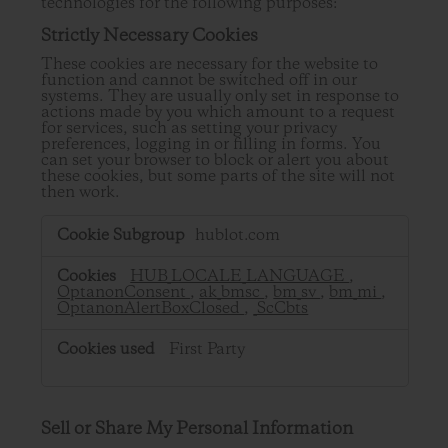
technologies for the following purposes:
Strictly Necessary Cookies
These cookies are necessary for the website to
function and cannot be switched off in our
systems. They are usually only set in response to
actions made by you which amount to a request
for services, such as setting your privacy
preferences, logging in or filling in forms. You
can set your browser to block or alert you about
these cookies, but some parts of the site will not
then work.
Strictly
hublot.com
Necessary
Cookies
HUB_LOCALE_LANGUAGE
,
OptanonConsent
,
ak_bmsc
,
bm_sv
,
bm_mi
,
OptanonAlertBoxClosed
,
_ScCbts
First Party
Sell or Share My Personal Information