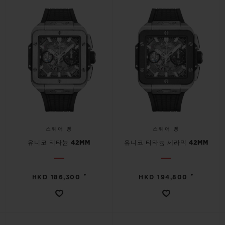
빅뱅
빅뱅
스피릿 오브 빅
썸머 멀티 컬러 세라믹
피치 세라믹
에센셜 토프
온라인 익스클
익스클루시브 서비스
5+5 워런티
휴블로티스타 및 연장 보증
스퀘어 뱅
스퀘어 뱅
예상 배송일
유니코 티타늄 42MM
유니코 티타늄 세라믹 42MM
무료 배송 & 반품
•
•
HKD 186,300
HKD 194,800
안전한 결제
기프트 파우치