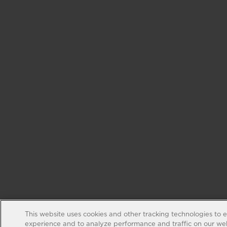
This website uses cookies and other tracking technologies to 
experience and to analyze performance and traffic on our web