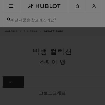
Skip
to
main
content
어떤 제품을 찾고 계신가요?
이
WATCHES
BIG BANG
SQUARE BANG
최근 검색
동
경
로
최근 검색이 없습니다
빅뱅 컬렉션
신제품
스퀘어 뱅
필터
크로노그래프