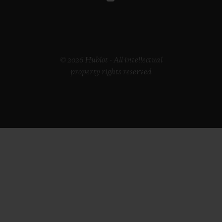
© 2026 Hublot - All intellectual
property rights reserved