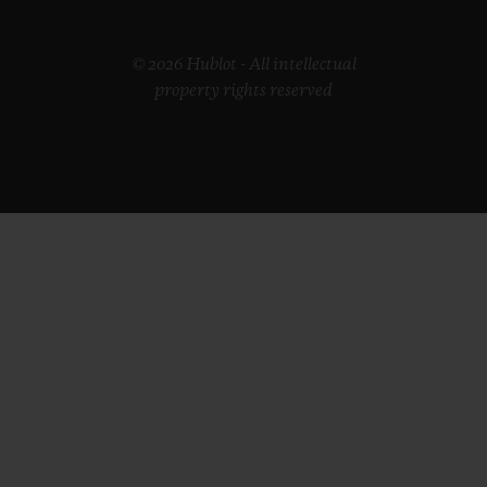
© 2026 Hublot - All intellectual
property rights reserved