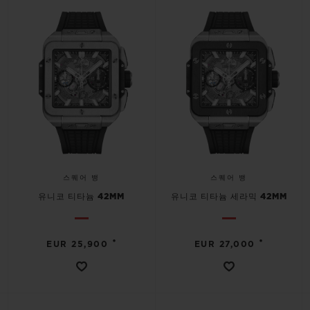
빅뱅
빅뱅
스피릿 오브 빅
썸머 멀티 컬러 세라믹
피치 세라믹
에센셜 토프
온라인 익스클
익스클루시브 서비스
5+5 워런티
휴블로티스타 및 연장 보증
스퀘어 뱅
스퀘어 뱅
예상 배송일
유니코 티타늄 42MM
유니코 티타늄 세라믹 42MM
무료 배송 & 반품
•
•
EUR 25,900
EUR 27,000
안전한 결제
기프트 파우치