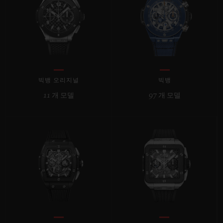
빅뱅
빅뱅
스피릿 오브 빅
썸머 멀티 컬러 세라믹
피치 세라믹
에센셜 토프
온라인 익스클
익스클루시브 서비스
빅뱅 오리지널
빅뱅
5+5 워런티
11 개 모델
97 개 모델
휴블로티스타 및 연장 보증
예상 배송일
무료 배송 & 반품
안전한 결제
기프트 파우치