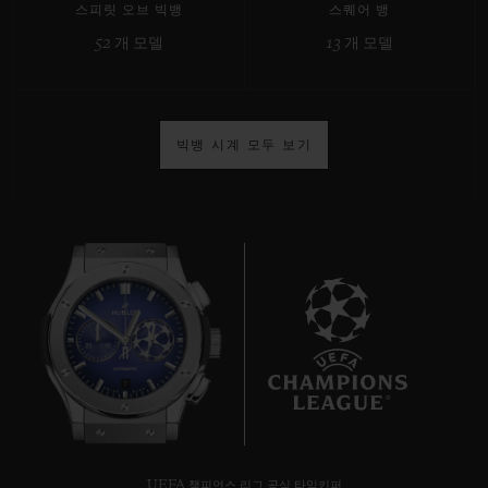
스피릿 오브 빅뱅
스퀘어 뱅
52 개 모델
13 개 모델
연락처
빅뱅 시계 모두 보기
부티크 검색
7
UEFA 챔피언스 리그 공식 타임키퍼