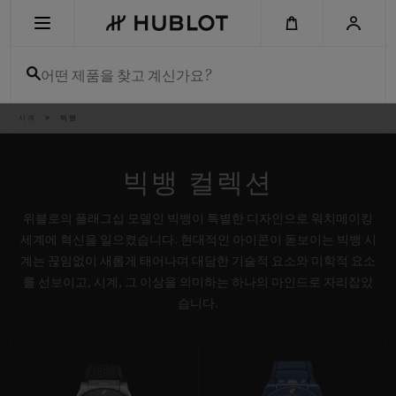
Skip
to
main
content
어떤 제품을 찾고 계신가요?
이
시계
빅뱅
최근 검색
동
경
로
최근 검색이 없습니다
빅뱅 컬렉션
신제품
위블로의 플래그십 모델인 빅뱅이 특별한 디자인으로 워치메이킹
세계에 혁신을 일으켰습니다. 현대적인 아이콘이 돋보이는 빅뱅 시
계는 끊임없이 새롭게 태어나며 대담한 기술적 요소와 미학적 요소
를 선보이고, 시계, 그 이상을 의미하는 하나의 마인드로 자리잡았
습니다.