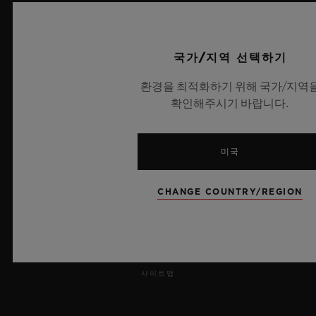
보도 자료
국가/지역 선택하기
개인정보 보호
환경을 최적화하기 위해 국가/지역
법적 고지 및 이용 약관
확인해주시기 바랍니다.
웹사이트 이용 약관
미국
윤리적 약속
CHANGE COUNTRY/REGION
접근성
MSA 투명성 법률
사이트맵