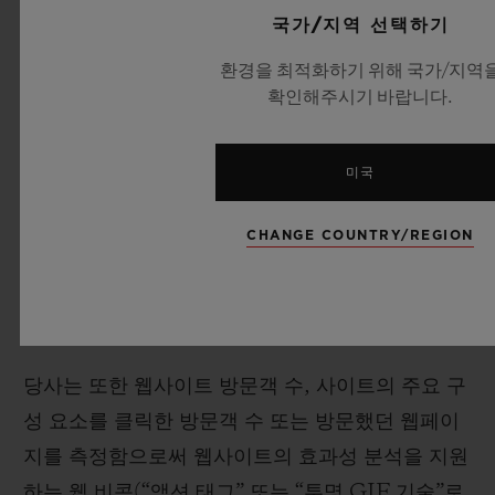
국가/지역 선택하기
를 인식하고 귀하의 방문에 대한 정보(예: 설정 언
어, 글꼴 크기 및 기타 설정)를 기억할 수 있습니다.
환경을 최적화하기 위해 국가/지역
확인해주시기 바랍니다.
대부분의 웹 브라우저는 쿠키를 허용하도록 설정되
어 있습니다. 그렇지만 4.3 조항에서 언급되어 있는
것처럼 귀하는 귀하의 브라우저에서 모든 쿠키를
미국
허용하지 않거나 쿠키가 전송될 때 표시되도록 재
CHANGE COUNTRY/REGION
설정 할 수 있습니다. 그러나 쿠키를 허용하지 않을
경우 웹사이트의 일부가 제대로 작동하지 않을 수
있음에 유의하십시오.
당사는 또한 웹사이트 방문객 수, 사이트의 주요 구
성 요소를 클릭한 방문객 수 또는 방문했던 웹페이
지를 측정함으로써 웹사이트의 효과성 분석을 지원
하는 웹 비콘(“액션 태그” 또는 “투명 GIF 기술”로