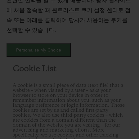
관련한 선택을 할 수 있게 해줍니다. 당사 웹사이트
에 처음 접속할 때 원트러스트 쿠키 설정 센터로 접
속 또는 아래를 클릭하여 당사가 사용하는 쿠키를
선택할 수 있습니다.
Personalise My Choice
Cookie List
A cookie is a small piece of data (text file) that a
website – when visited by a user – asks your
browser to store on your device in order to
remember information about you, such as your
language preference or login information. Those
cookies are set by us and called first-party
cookies. We also use third-party cookies – which
are cookies from a domain different than the
domain of the website you are visiting – for our
advertising and marketing efforts. More
specifically, we use cookies and other tracking