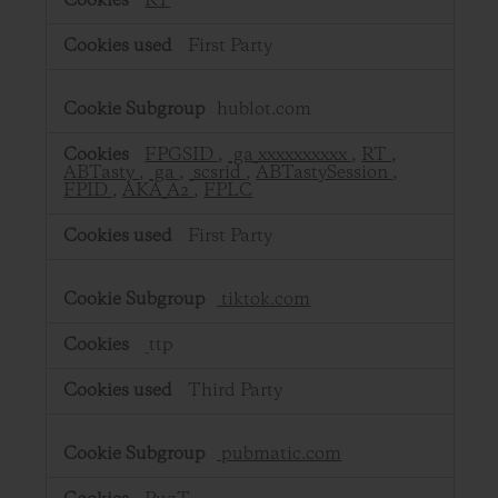
RT
First Party
hublot.com
FPGSID
,
_ga_xxxxxxxxxx
,
RT
,
ABTasty
,
_ga
,
_scsrid
,
ABTastySession
,
FPID
,
AKA_A2
,
FPLC
First Party
tiktok.com
_ttp
Third Party
pubmatic.com