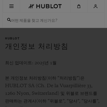
Skip
to
main
content
어떤 제품을 찾고 계신가요?
최근 검색
HUBLOT
최근 검색이 없습니다
개인정보 처리방침
신제품
최신 업데이트: 2025년 1월
본 개인정보 처리방침(이하 “처리방침”)은
HUBLOT SA (Ch. De la Vuarpillière 33,
1260 Nyon, Switzerland) 및 위블로 브랜드를
판매하는 관계사(이하 “위블로”, “당사”, “당사를”,