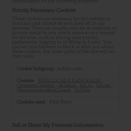
technologies for the following purposes:
Strictly Necessary Cookies
These cookies are necessary for the website to
function and cannot be switched off in our
systems. They are usually only set in response to
actions made by you which amount to a request
for services, such as setting your privacy
preferences, logging in or filling in forms. You
can set your browser to block or alert you about
these cookies, but some parts of the site will not
then work.
Strictly
hublot.com
Necessary
Cookies
HUB_LOCALE_LANGUAGE
,
OptanonConsent
,
ak_bmsc
,
bm_sv
,
bm_mi
,
OptanonAlertBoxClosed
,
_ScCbts
First Party
Sell or Share My Personal Information