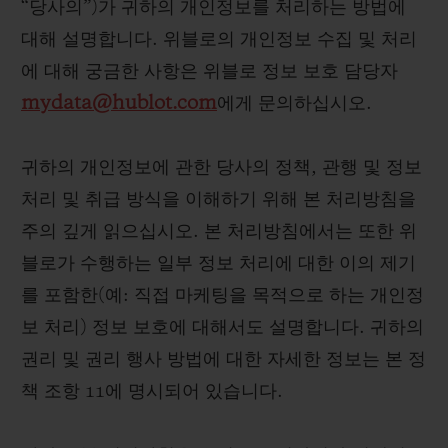
“당사의”)가 귀하의 개인정보를 처리하는 방법에
빅뱅
빅뱅
스피릿 오브 빅
썸머 멀티 컬러 세라믹
피치 세라믹
에센셜 토프
대해 설명합니다. 위블로의 개인정보 수집 및 처리
온라인 익스클
에 대해 궁금한 사항은 위블로 정보 보호 담당자
mydata@hublot.com
에게 문의하십시오.
익스클루시브 서비스
귀하의 개인정보에 관한 당사의 정책, 관행 및 정보
5+5 워런티
처리 및 취급 방식을 이해하기 위해 본 처리방침을
휴블로티스타 및 연장 보증
주의 깊게 읽으십시오. 본 처리방침에서는 또한 위
블로가 수행하는 일부 정보 처리에 대한 이의 제기
예상 배송일
를 포함한(예: 직접 마케팅을 목적으로 하는 개인정
보 처리) 정보 보호에 대해서도 설명합니다. 귀하의
무료 배송 & 반품
권리 및 권리 행사 방법에 대한 자세한 정보는 본 정
안전한 결제
책 조항 11에 명시되어 있습니다.
기프트 파우치