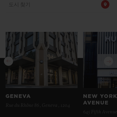
도시 찾기
빅뱅
빅뱅
스피릿 오브 빅
썸머 멀티 컬러 세라믹
피치 세라믹
에센셜 토프
온라인 익스클
익스클루시브 서비스
5+5 워런티
휴블로티스타 및 연장 보증
예상 배송일
무료 배송 & 반품
GENEVA
NEW YORK
안전한 결제
AVENUE
Rue du Rhône 86 , Geneva , 1204
645 Fifth Avenue
기프트 파우치