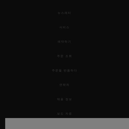
뉴스레터
서비스
예약하기
주문 조회
주문을 반품하다
연락처
채용 정보
보도 자료
개인정보 보호