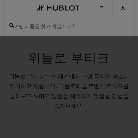
Skip
to
main
content
어떤 제품을 찾고 계신가요?
최근 검색
위블로 부티크
최근 검색이 없습니다
신제품
위블로 부띠끄는 전 세계에서 가장 특별한 장소에
위치하고 있습니다. 위블로의 글로벌 네트워크를
둘러보고 부띠끄 방문을 예약하여 맞춤형 경험을
즐겨보세요.