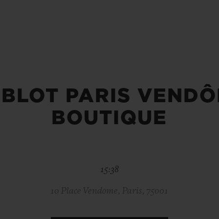
빅뱅
스피릿 오브 빅뱅
피치 세라믹
에센셜 토프
리로디
온라인 익스클루시브
 연장
예상 배송일
무료 배송 & 반품
안전한 결제
기
BLOT PARIS VEND
BOUTIQUE
부티크 검색
15:38
10 Place Vendome, Paris, 75001