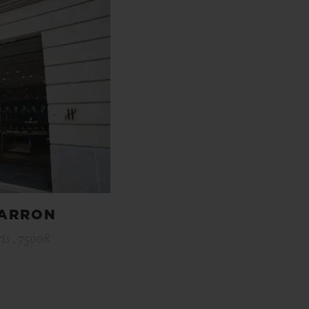
HARRON
is , 75008