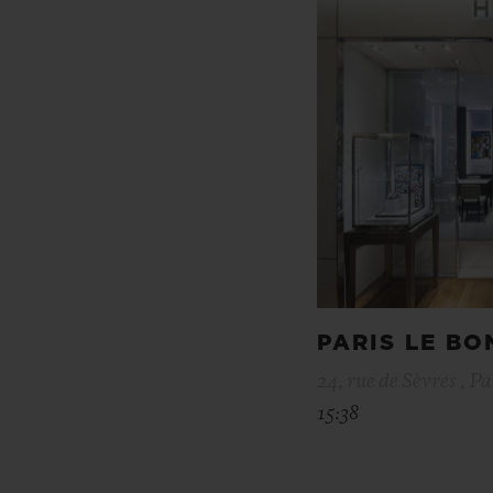
PARIS LE B
24, rue de Sèvres , Pa
15:38