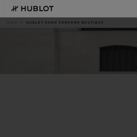
Skip
to
main
content
이
부티크
HUBLOT PARIS VENDÔME BOUTIQUE
동
경
로
최근 검색
신제품
최근 검색이 없습니다