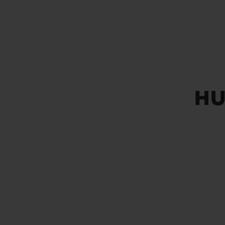
빅뱅
썸머 멀티 컬러 세라믹
익스클루시브 서비스
5+5 워런티
휴블로티스타 및
HU
보증
연락처