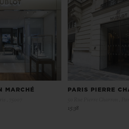
ON MARCHÉ
PARIS PIERRE C
ris , 75007
50 Rue Pierre Charron , Par
15:38