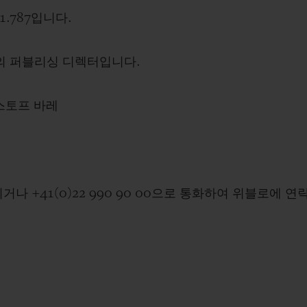
빅뱅
스피릿 오브 빅뱅
1.787입니다.
피치 세라믹
에센셜 토프
리로디
온라인 익스클루시브
의 퍼블리싱 디렉터입니다.
스토프 바레
 연장
예상 배송일
무료 배송 & 반품
안전한 결제
기
나 +41(0)22 990 90 00으로 통화하여 위블로에 연
부티크 검색