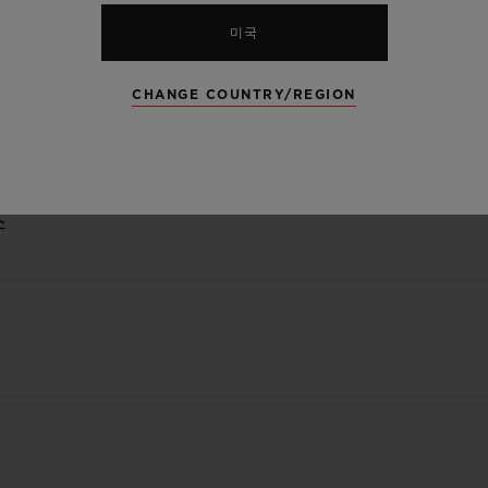
미국
CHANGE COUNTRY/REGION
스