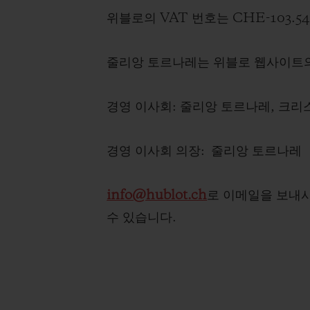
빅뱅
위블로의 VAT 번호는 CHE-103.54
썸머 멀티 컬러 세라믹
줄리앙 토르나레는 위블로 웹사이트
익스클루시브 서비스
경영 이사회: 줄리앙 토르나레, 크리
5+5 워런티
휴블로티스타 및
보증
경영 이사회 의장: 줄리앙 토르나레
info@hublot.ch
로 이메일을 보내시거
연락처
수 있습니다.