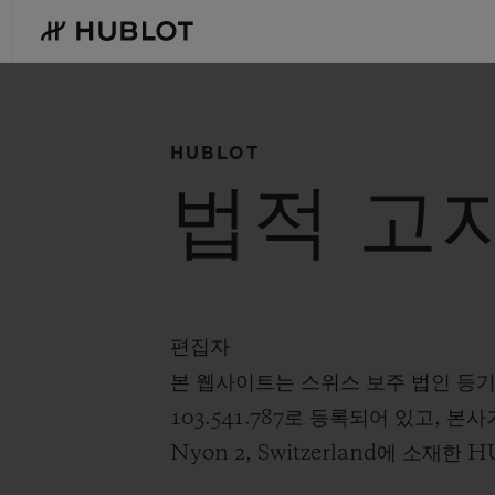
Skip
to
main
content
HUBLOT
최근 검색
법적 고지
신제품
최근 검색이 없습니다
편집자
본 웹사이트는 스위스 보주 법인 등기에 
103.541.787로 등록되어 있고, 본사가 Ch
Nyon 2, Switzerland에 소