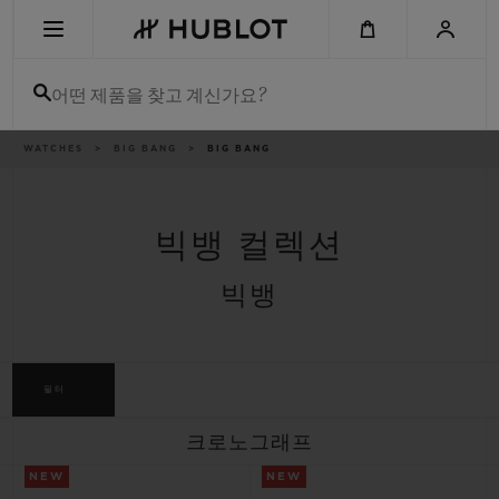
Skip
to
main
content
어떤 제품을 찾고 계신가요?
이
WATCHES
BIG BANG
BIG BANG
최근 검색
동
경
로
최근 검색이 없습니다
빅뱅 컬렉션
신제품
빅뱅
필터
크로노그래프
NEW
NEW