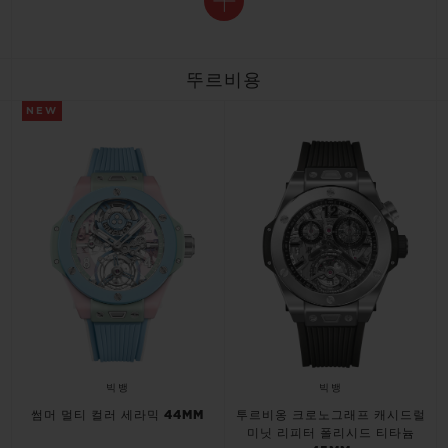
뚜르비용
NEW
빅뱅
빅뱅
썸머 멀티 컬러 세라믹 44MM
투르비옹 크로노그래프 캐시드럴
미닛 리피터 폴리시드 티타늄