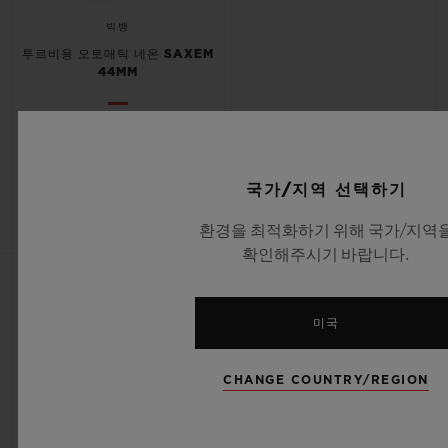
빅뱅
투르비용 오토매틱 네온 SAXEM
44MM
•
EUR 237,000
국가/지역 선택하기
환경을 최적화하기 위해 국가/지역
파트너십
확인해주시기 바랍니다.
NEW
NEW
미국
CHANGE COUNTRY/REGION