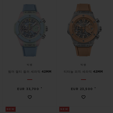
빅뱅
빅뱅
스피릿 오브 빅
썸머 멀티 컬러 세라믹
피치 세라믹
에센셜 토프
온라인 익스클
익스클루시브 서비스
5+5 워런티
휴블로티스타 및 연장 보증
빅뱅
빅뱅
예상 배송일
썸머 멀티 컬러 세라믹 42MM
티타늄 피치 세라믹 42MM
무료 배송 & 반품
•
•
EUR 33,700
EUR 23,500
안전한 결제
기프트 파우치
NEW
NEW