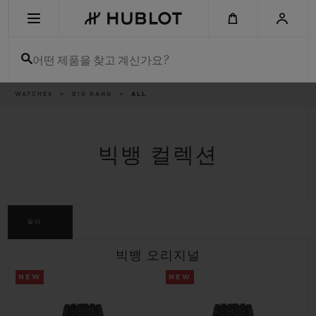
Skip
to
main
content
어떤 제품을 찾고 계신가요?
이
WATCHES
BIG BANG
ALL
최근 검색
동
경
로
최근 검색이 없습니다
빅뱅 컬렉션
신제품
필터
빅뱅 오리지널
NEW
NEW