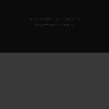
© 2026 Hublot - All intellectual
property rights reserved