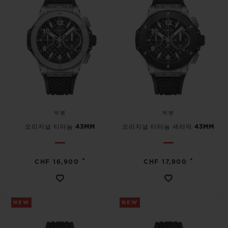
빅뱅
빅뱅
스피릿 오브 빅
썸머 멀티 컬러 세라믹
피치 세라믹
에센셜 토프
온라인 익스클
익스클루시브 서비스
5+5 워런티
휴블로티스타 및 연장 보증
빅뱅
빅뱅
오리지널 티타늄 43MM
오리지널 티타늄 세라믹 43MM
예상 배송일
•
•
CHF 16,900
CHF 17,900
무료 배송 & 반품
안전한 결제
NEW
NEW
기프트 파우치