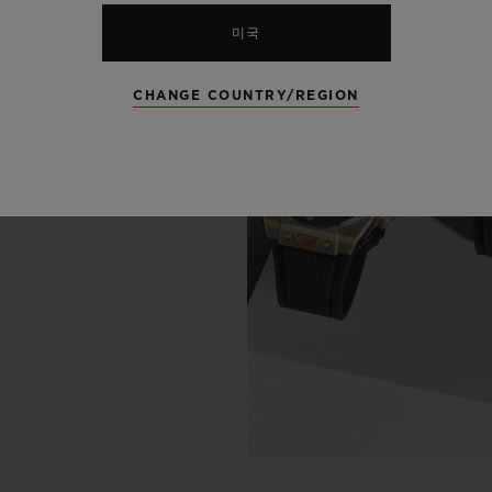
미국
CHANGE COUNTRY/REGION