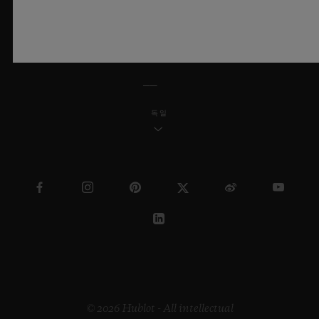
한국어
독일
© 2026 Hublot - All intellectual