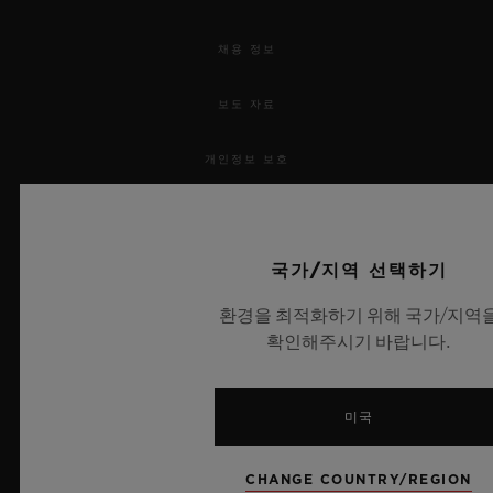
채용 정보
보도 자료
개인정보 보호
법적 고지 및 이용 약관
국가/지역 선택하기
웹사이트 이용 약관
환경을 최적화하기 위해 국가/지역
윤리적 약속
확인해주시기 바랍니다.
접근성
미국
MSA 투명성 법률
CHANGE COUNTRY/REGION
사이트맵