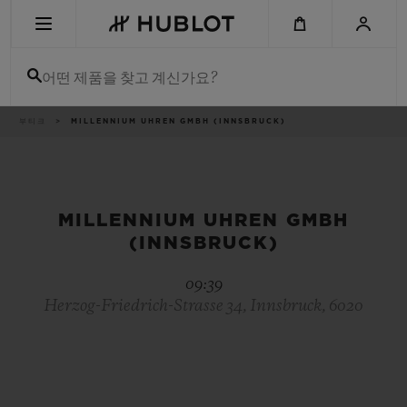
Skip
to
main
content
어떤 제품을 찾고 계신가요?
이
부티크
MILLENNIUM UHREN GMBH (INNSBRUCK)
최근 검색
동
경
로
최근 검색이 없습니다
신제품
MILLENNIUM UHREN GMBH
(INNSBRUCK)
09:39
Herzog-Friedrich-Strasse 34, Innsbruck, 6020