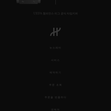
UEFA 챔피언스 리그 공식 타임키퍼
연락처
뉴스레터
서비스
예약하기
부티크 검색
주문 조회
주문을 반품하다
연락처