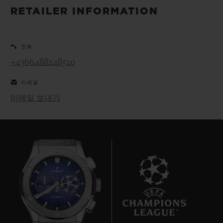
빅뱅
빅뱅
스피릿 오브 빅
RETAILER INFORMATION
썸머 멀티 컬러 세라믹
피치 세라믹
에센셜 토프
온라인 익스클
전화
익스클루시브 서비스
+4366488248510
5+5 워런티
이메일
이메일 보내기
휴블로티스타 및 연장 보증
예상 배송일
무료 배송 & 반품
안전한 결제
9
기프트 파우치