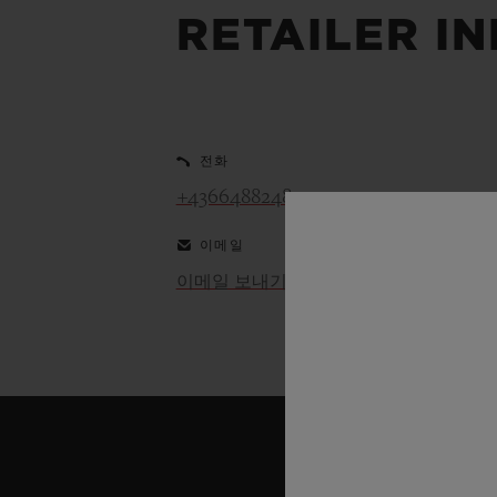
빅뱅
RETAILER I
썸머 멀티 컬러 세라믹
익스클루시브 서비스
전화
5+5 워런티
휴블로티스타 및
+4366488248510
보증
이메일
이메일 보내기
연락처