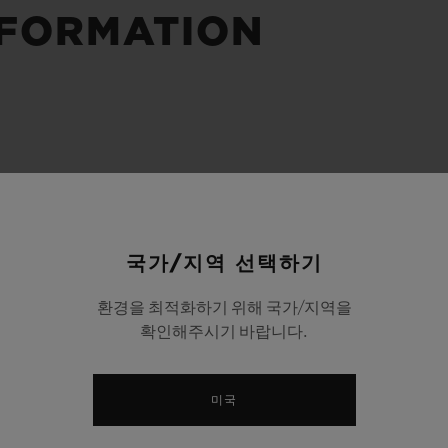
빅뱅
스피릿 오브 빅뱅
NFORMATION
피치 세라믹
에센셜 토프
리로디
온라인 익스클루시브
 연장
예상 배송일
무료 배송 & 반품
안전한 결제
기
국가/지역 선택하기
부티크 검색
환경을 최적화하기 위해 국가/지역을
확인해주시기 바랍니다.
미국