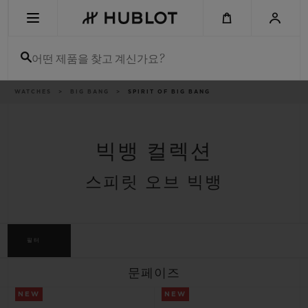
Skip
to
main
content
어떤 제품을 찾고 계신가요?
이
WATCHES
BIG BANG
SPIRIT OF BIG BANG
최근 검색
동
경
로
최근 검색이 없습니다
빅뱅 컬렉션
신제품
스피릿 오브 빅뱅
필터
문페이즈
NEW
NEW