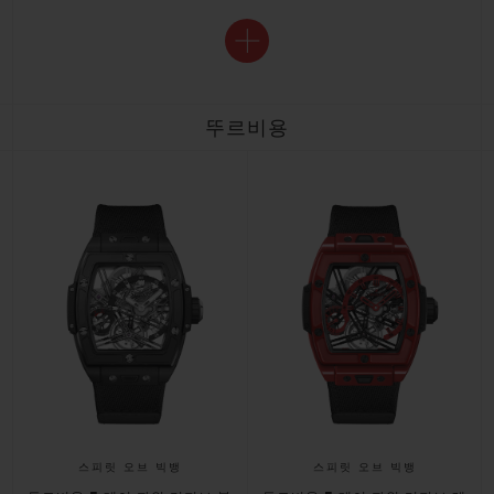
뚜르비용
스피릿 오브 빅뱅
스피릿 오브 빅뱅