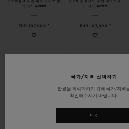
투르비용 5 데이 파워 리저브 블
투르비용 5 데이 파워 리저브 레
랙 매직 42MM
드 매직 42MM
•
•
EUR 107,000
EUR 107,000
국가/지역 선택하기
환경을 최적화하기 위해 국가/지역
확인해주시기 바랍니다.
미국
스피릿 오브 빅뱅
스피릿 오브 빅뱅