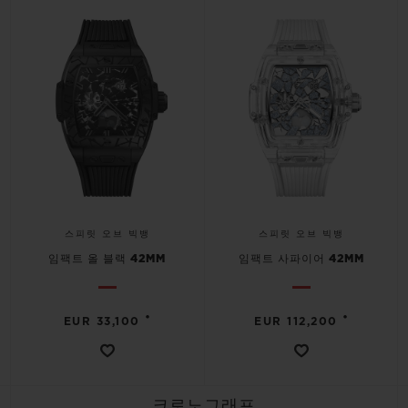
빅뱅
빅뱅
스피릿 오브 빅
썸머 멀티 컬러 세라믹
피치 세라믹
에센셜 토프
온라인 익스클
익스클루시브 서비스
5+5 워런티
휴블로티스타 및 연장 보증
스피릿 오브 빅뱅
스피릿 오브 빅뱅
예상 배송일
임팩트 올 블랙 42MM
임팩트 사파이어 42MM
무료 배송 & 반품
•
•
EUR 33,100
EUR 112,200
안전한 결제
기프트 파우치
크로노그래프