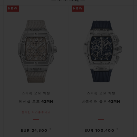
NEW
NEW
연락처
스피릿 오브 빅뱅
스피릿 오브 빅뱅
부티크 검색
에센셜 토프 42MM
사파이어 블루 42MM
온라인 익스클루시브
•
•
EUR 24,300
EUR 100,400