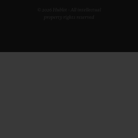
© 2026 Hublot - All intellectual
property rights reserved