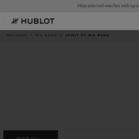
Skip
Shop selected watches with up to
to
main
content
이
WATCHES
BIG BANG
SPIRIT OF BIG BANG
동
경
로
최근 검색
신제품
최근 검색이 없습니다
SHOW
필터