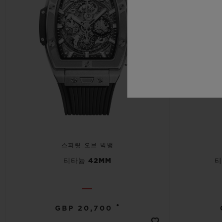
스피릿 오브 빅뱅
티타늄 42MM
티
•
GBP 20,700