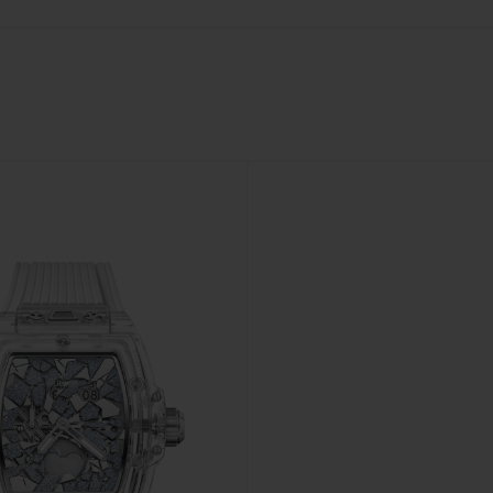
빅뱅
스피릿 오브 빅뱅
피치 세라믹
에센셜 토프
리로디
온라인 익스클루시브
 연장
예상 배송일
무료 배송 & 반품
안전한 결제
기
부티크 검색