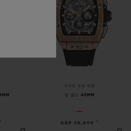
스피릿 오브 빅뱅
2MM
킹 골드 42MM
•
•
GBP 38,600