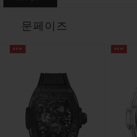
빅뱅
썸머 멀티 컬러 세라믹
문페이즈
익스클루시브 서비스
NEW
NEW
5+5 워런티
휴블로티스타 및
보증
연락처