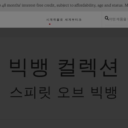
 48 months' interest-free credit, subject to affordability, age and status
어떤 제품을
시계
위블로 세계
부티크
빅뱅 컬렉션
스피릿 오브 빅뱅