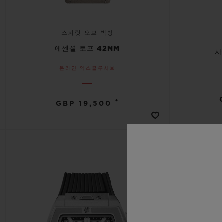
스피릿 오브 빅뱅
에센셜 토프 42MM
사
온라인 익스클루시브
•
GBP 19,500