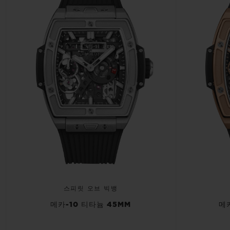
스피릿 오브 빅뱅
메카-10 티타늄 45MM
메카