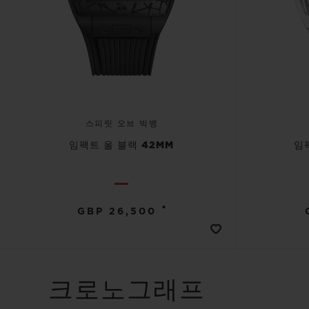
스피릿 오브 빅뱅
임팩트 올 블랙 42MM
임
•
GBP 26,500
크로노그래프