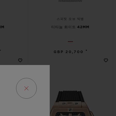
스피릿 오브 빅뱅
MM
티타늄 화이트 42MM
•
•
GBP 20,700