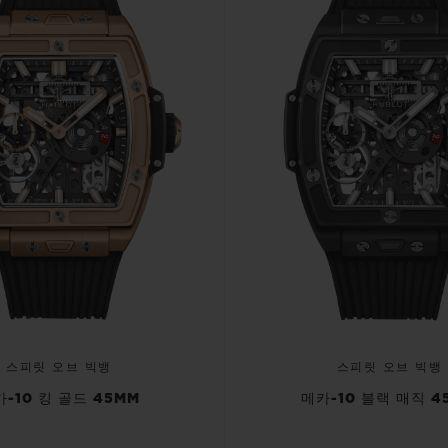
스피릿 오브 빅뱅
스피릿 오브 빅뱅
-10 킹 골드 45MM
메카-10 블랙 매직 4