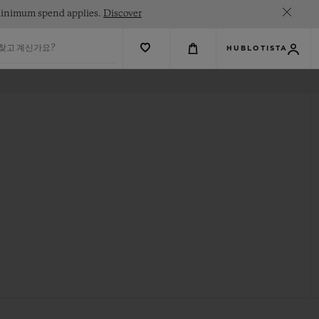
. Minimum spend applies.
Discover
 찾고 계신가요?
HUBLOTISTA