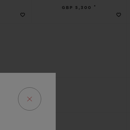
•
GBP 5,300