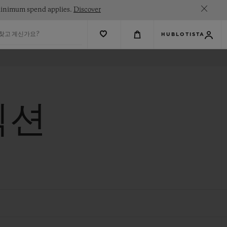
. Minimum spend applies.
Discover
 찾고 계신가요?
HUBLOTISTA
렉션