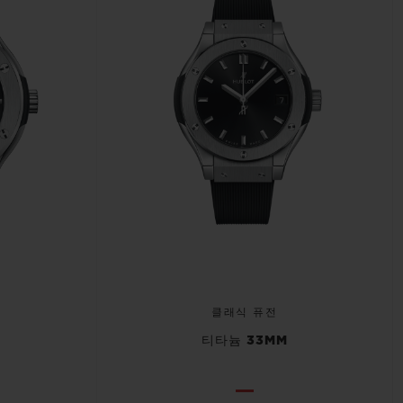
클래식 퓨전
티타늄 33MM