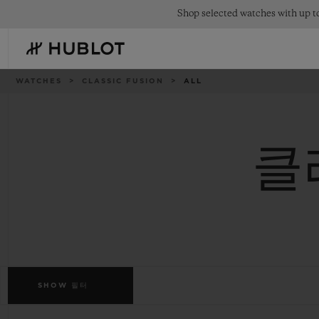
Skip
Shop selected watches with up to
to
main
content
이
WATCHES
CLASSIC FUSION
ALL
동
경
로
클
최근 검색
신제품
최근 검색이 없습니다
SHOW
필터