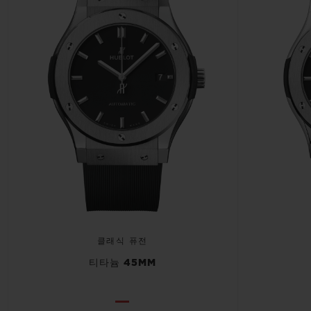
클래식 퓨전
티타늄 45MM