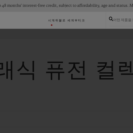
 48 months' interest-free credit, subject to affordability, age and status
어떤 제품을
시계
위블로 세계
부티크
래식 퓨전 컬