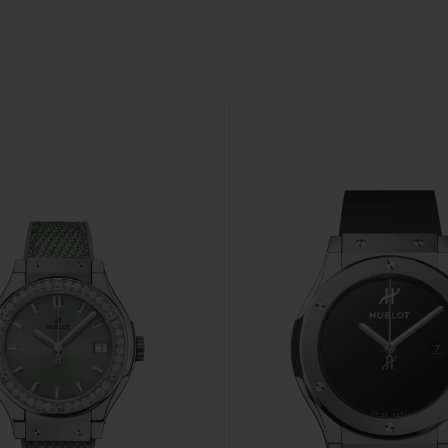
빅뱅
스피릿 오브 빅뱅
피치 세라믹
에센셜 토프
리로디
온라인 익스클루시브
 연장
예상 배송일
무료 배송 & 반품
안전한 결제
기
부티크 검색