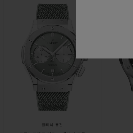
클래식 퓨전