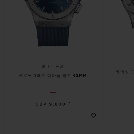
클래식 퓨전
레이싱 
크로노그래프 티타늄 블루 42MM
•
GBP 9,600