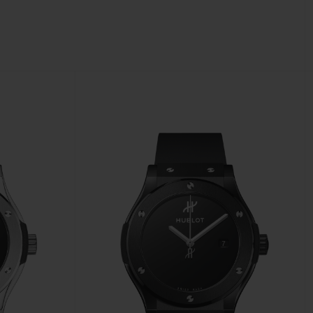
빅뱅
드 올 블랙
프트 파우치