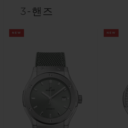
3-핸즈
빅뱅
썸머 멀티 컬러 세라믹
NEW
NEW
익스클루시브 서비스
5+5 워런티
휴블로티스타 및
보증
연락처