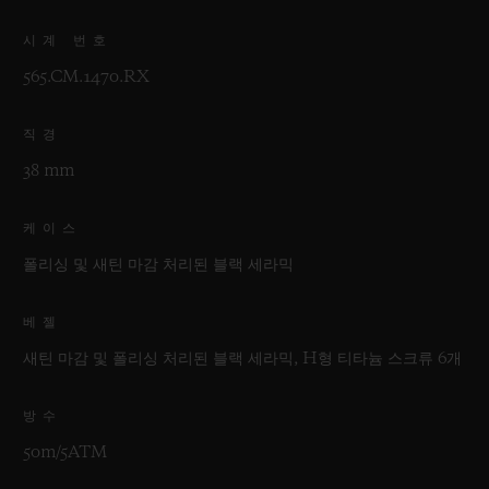
시계 번호
565.CM.1470.RX
직경
38 mm
케이스
폴리싱 및 새틴 마감 처리된 블랙 세라믹
베젤
새틴 마감 및 폴리싱 처리된 블랙 세라믹, H형 티타늄 스크류 6개
방수
50m/5ATM