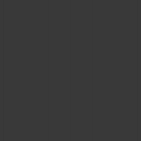
빅뱅
빅뱅
스피릿 오브 빅
썸머 멀티 컬러 세라믹
피치 세라믹
에센셜 토프
온라인 익스클
익스클루시브 서비스
5+5 워런티
휴블로티스타 및 연장 보증
예상 배송일
무료 배송 & 반품
안전한 결제
기프트 파우치