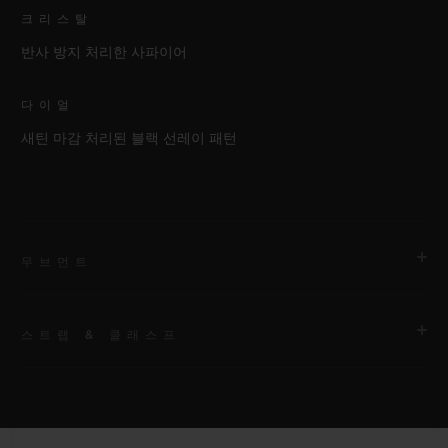
크리스탈
반사 방지 처리한 사파이어
다이얼
새틴 마감 처리된 블랙 선레이 패턴
무브먼트
스트랩 & 클래스프
무브먼트
HUB1110 셀프 와인딩 무브먼트
스트랩
파워 리저브