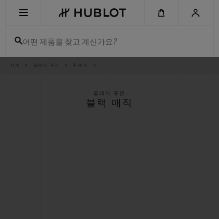
Skip
to
main
content
어떤 제품을 찾고 계신가요?
이
시계
클래식 퓨전
3-핸즈
최근 검색
동
경
로
최근 검색이 없습니다
클래식 퓨전
블랙 매직
신제품