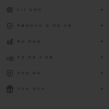
+
5+5 워런티
2026년 1월 1일부터 구매한 모든 워치에는 5년 국제 워런티가 적
+
휴블로티스타 및 연장 보증
용됩니다.
더 알아보기
위블로 커뮤니티에 가입하여
2026
년
1
월
1
일 이후 구매한 워치
+
예상 배송일
에 대해
5
년 추가 워런티 혜택
(
약관 적용
)
을 받으세요
.
또한 다양
한 익스클루시브 이벤트에도 참여하실 수 있습니다
.
결제 접수 후 영업일 기준 2~5일 이내에 배송될 것으로 예상됩니
더 알아보기
+
무료 배송 & 반품
다. *재고 상황에 따라 달라질 수 있습니다*.
무료 배송 및 간단하고 편리하게 이용할 수 있는 무료 반품 혜택
+
안전한 결제
을 누려보세요
위블로는 최신 결제 기술을 활용합니다. 온라인으로 구매하신
+
기프트 파우치
모든 제품은 빠르고 안전하게 결제가 가능하며, 개인정보를 안
전하게 보호합니다.
위블로의 무료 기프트 파우치로 기프트에 더욱 특별한 매력을 더
해보세요.