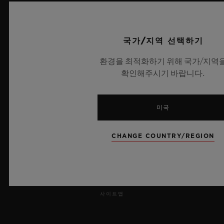
보도 자료
국가/지역 선택하기
개인정보 보호
환경을 최적화하기 위해 국가/지역
법적 고지 및 이용 약관
확인해주시기 바랍니다.
웹사이트 이용 약관
미국
윤리적 약속
CHANGE COUNTRY/REGION
접근성
MSA 투명성 법률
사이트맵