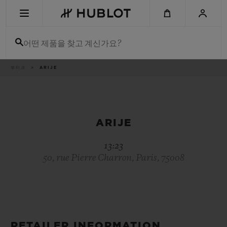
Skip
to
main
content
어떤 제품을 찾고 계신가요?
이
부티크
ARIJE
최근 검색
동
경
로
최근 검색이 없습니다
신제품
ARIJE
13:23
50, rue Pierre Charron, Paris, 75008
RETAILER INFORMATION