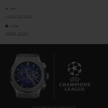
전화
+33147207240
이메일
연락처
이메일 보내기
부티크 검색
8
UEFA 챔피언스 리그 공식 타임키퍼