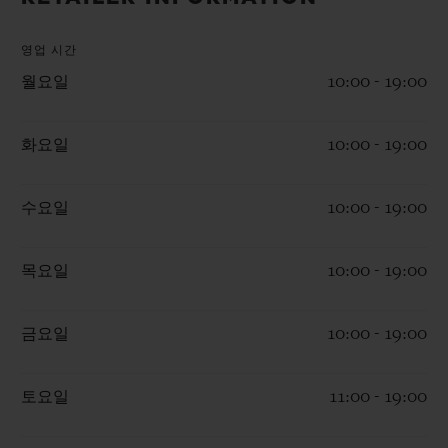
빅뱅
빅뱅
스피릿 오브 빅
썸머 멀티 컬러 세라믹
피치 세라믹
에센셜 토프
영업 시간
온라인 익스클
월요일
10:00 - 19:00
익스클루시브 서비스
화요일
10:00 - 19:00
5+5 워런티
수요일
10:00 - 19:00
휴블로티스타 및 연장 보증
목요일
10:00 - 19:00
예상 배송일
무료 배송 & 반품
금요일
10:00 - 19:00
안전한 결제
토요일
11:00 - 19:00
기프트 파우치