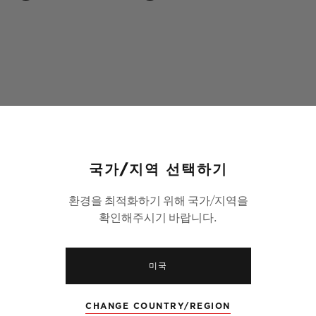
빅뱅
스피릿 오브 빅뱅
피치 세라믹
에센셜 토프
리로디
온라인 익스클루시브
 연장
예상 배송일
무료 배송 & 반품
안전한 결제
기
국가/지역 선택하기
환경을 최적화하기 위해 국가/지역을
부티크 검색
확인해주시기 바랍니다.
미국
CHANGE COUNTRY/REGION