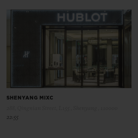
SHENYANG MIXC
288, Qingnian Street, L155 , Shenyang , 110000
22:55