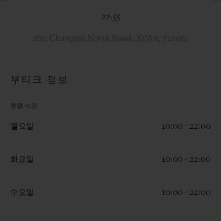
빅뱅
빅뱅
스피릿 오브 빅
22:55
썸머 멀티 컬러 세라믹
피치 세라믹
에센셜 토프
온라인 익스클
261, Changan North Road, Xi’An, 710061
익스클루시브 서비스
부티크 정보
5+5 워런티
영업 시간
휴블로티스타 및 연장 보증
월요일
10:00 - 22:00
예상 배송일
화요일
10:00 - 22:00
무료 배송 & 반품
안전한 결제
수요일
10:00 - 22:00
기프트 파우치