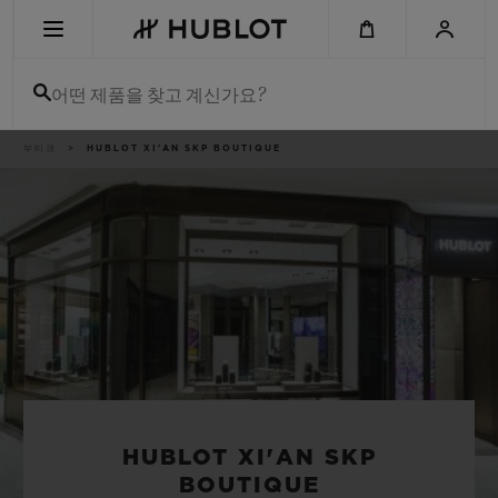
Skip
to
main
content
어떤 제품을 찾고 계신가요?
이
부티크
HUBLOT XI'AN SKP BOUTIQUE
최근 검색
동
경
로
최근 검색이 없습니다
신제품
HUBLOT XI'AN SKP
BOUTIQUE