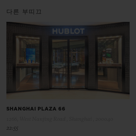
다른 부띠끄
SHANGHAI PLAZA 66
1266, West Nanjing Road , Shanghai , 200040
22:55