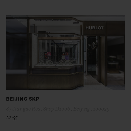
BEIJING SKP
87 Jianguo Roa, Shop D1006 , Beijing , 100025
22:55