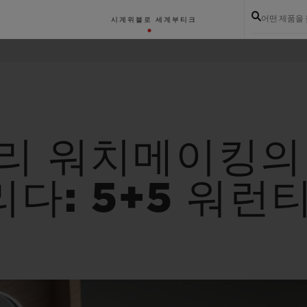
어떤 제품을
시계
위블로 세계
부티크
셔리 워치메이킹의
다: 5+5 워런