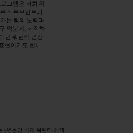
프로그램은
저희
워
하우스
무브먼트의
여가는
팀의
노력과
구
덕분에,
제작하
이번
워런티
연장
표현이기도
합니
)는 5년동안 국제 워런티 혜택