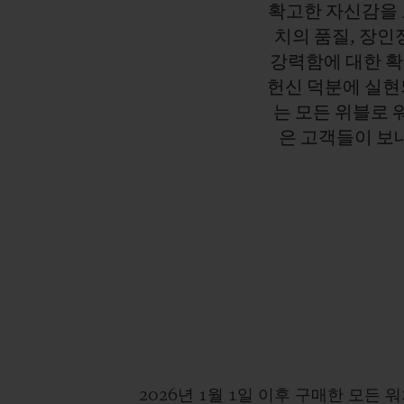
확고한
자신감을
치의
품질,
장인
강력함에
대한
헌신
덕분에
실현
는
모든
위블로
은
고객들이
보
2026년 1월 1일 이후 구매한 모든