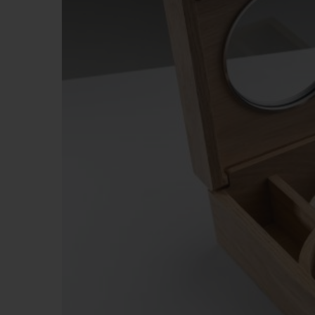
빅뱅
썸머 멀티 컬러 세라믹
익스클루시브 서비스
5+5 워런티
휴블로티스타 및
보증
연락처