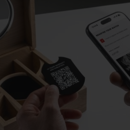
빅뱅
스피릿 오브 빅뱅
피치 세라믹
에센셜 토프
리로디
온라인 익스클루시브
 연장
예상 배송일
무료 배송 & 반품
안전한 결제
기
부티크 검색