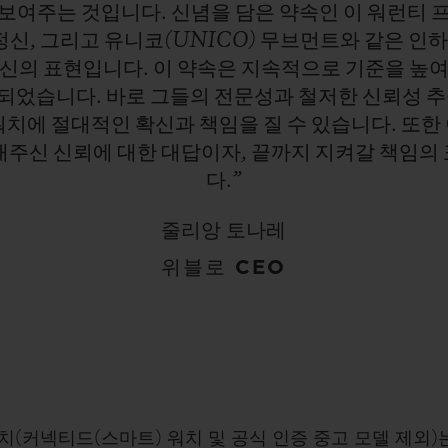
보여주는
것입니다.
신념을
담은
약속인
이
워런티
정신,
그리고
유니코(UNICO)
무브먼트와
같은
인
확신의
표현입니다.
이
약속은
지속적으로
기준을
높
되었습니다.
바로
그들의
전문성과
철저한
신뢰성
추
워치에
절대적인
확신과
책임을
질
수
있습니다.
또한
내주신
신뢰에
대한
대답이자,
끝까지
지켜갈
책임의
다.”
줄리앙 토나레
위블로 CEO
 워치(커넥티드(스마트) 워치 및 공식 인증 중고 모델 제외