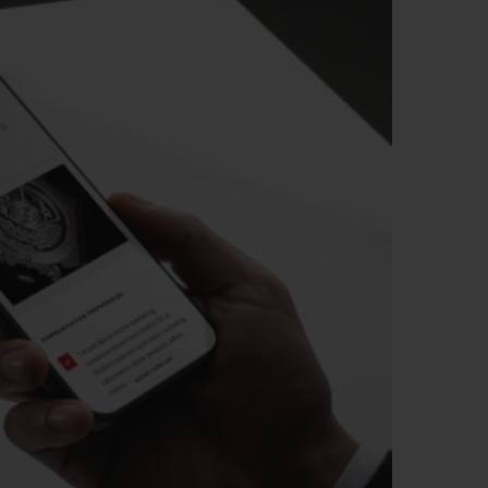
빅뱅
드 올 블랙
프트 파우치