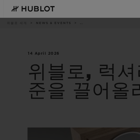
Skip
to
main
content
이
위블로 세계
NEWS & EVENTS
..
동
경
로
14 April 2026
최근 검색
신제품
최근 검색이 없습니다
위블로, 럭
준을 끌어올리