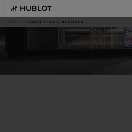
Skip
to
main
content
이
부티크
HUBLOT NAGOYA BOUTIQUE
동
경
로
최근 검색
신제품
최근 검색이 없습니다