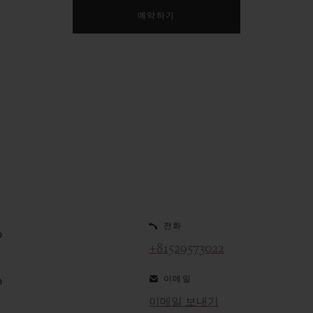
예약하기
전화
0
+81529573022
이메일
0
이메일 보내기