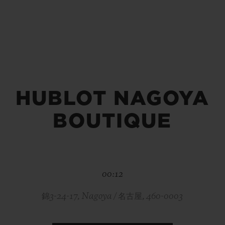
빅뱅
스피릿 오브 빅뱅
피치 세라믹
에센셜 토프
리로디
온라인 익스클루시브
 연장
예상 배송일
무료 배송 & 반품
안전한 결제
기
HUBLOT NAGOYA
BOUTIQUE
부티크 검색
00:12
錦3-24-17, Nagoya / 名古屋, 460-0003