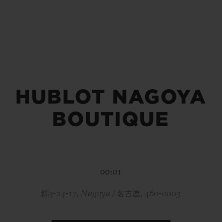
빅뱅
스피릿 오브 빅뱅
피치 세라믹
에센셜 토프
리로디
온라인 익스클루시브
 연장
예상 배송일
무료 배송 & 반품
안전한 결제
기
HUBLOT NAGOYA
BOUTIQUE
부티크 검색
00:01
錦3-24-17, Nagoya / 名古屋, 460-0003