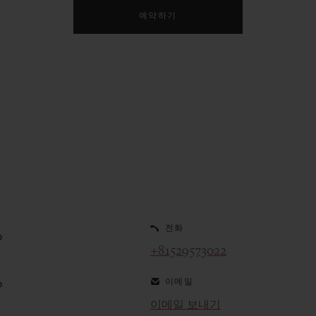
예약하기
전화
0
+81529573022
이메일
0
이메일 보내기