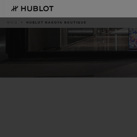
Skip
to
main
content
이
부티크
HUBLOT NAGOYA BOUTIQUE
동
경
로
최근 검색
신제품
최근 검색이 없습니다