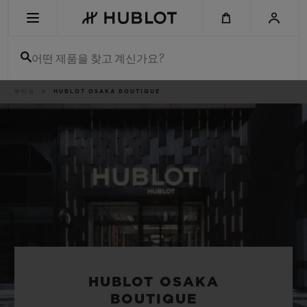
Skip
to
main
content
어떤 제품을 찾고 계신가요?
이
부티크
HUBLOT OSAKA BOUTIQUE
최근 검색
동
경
로
최근 검색이 없습니다
신제품
HUBLOT OSAKA
BOUTIQUE