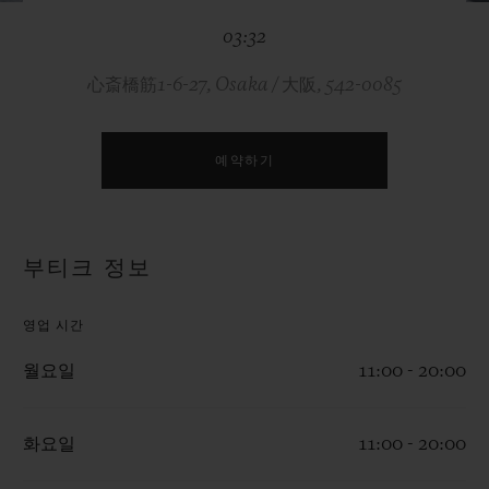
빅뱅
빅뱅
스피릿 오브 빅
03:32
썸머 멀티 컬러 세라믹
피치 세라믹
에센셜 토프
온라인 익스클
心斎橋筋1-6-27, Osaka / 大阪, 542-0085
익스클루시브 서비스
예약하기
5+5 워런티
휴블로티스타 및 연장 보증
부티크 정보
예상 배송일
영업 시간
무료 배송 & 반품
월요일
11:00 - 20:00
안전한 결제
화요일
11:00 - 20:00
기프트 파우치