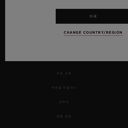
미국
뉴스레터
CHANGE COUNTRY/REGION
서비스
예약하기
주문 조회
주문을 반품하다
연락처
채용 정보