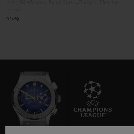
5085, Westheimer Road, Suite #B2635A , Houston ,
77056
03:49
8