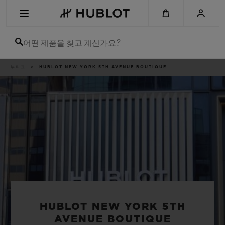
Skip
to
main
content
어떤 제품을 찾고 계신가요?
이
부티크
HUBLOT NEW YORK 5TH AVENUE BOUTIQUE
최근 검색
동
경
로
최근 검색이 없습니다
신제품
HUBLOT NEW YORK 5TH
AVENUE BOUTIQUE