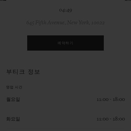
빅뱅
빅뱅
스피릿 오브 빅
04:49
썸머 멀티 컬러 세라믹
피치 세라믹
에센셜 토프
온라인 익스클
645 Fifth Avenue, New York, 10022
익스클루시브 서비스
예약하기
5+5 워런티
휴블로티스타 및 연장 보증
부티크 정보
예상 배송일
영업 시간
무료 배송 & 반품
월요일
11:00 - 18:00
안전한 결제
화요일
11:00 - 18:00
기프트 파우치