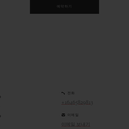
예약하기
전화
0
+16465829813
이메일
0
이메일 보내기