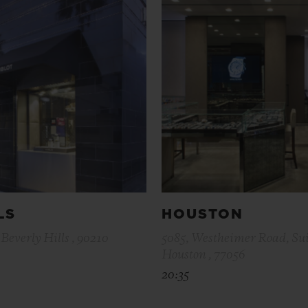
LS
HOUSTON
Beverly Hills , 90210
5085, Westheimer Road, Sui
Houston , 77056
20:35