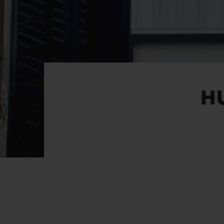
빅뱅
썸머 멀티 컬러 세라믹
익스클루시브 서비스
5+5 워런티
휴블로티스타 및
H
보증
연락처