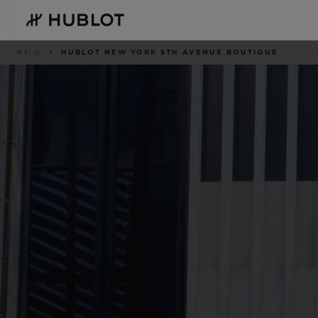
Skip
to
main
content
이
부티크
HUBLOT NEW YORK 5TH AVENUE BOUTIQUE
동
경
로
최근 검색
신제품
최근 검색이 없습니다