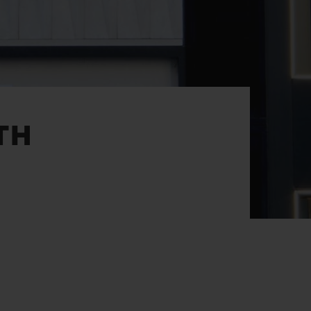
빅뱅
드 올 블랙
프트 파우치
TH