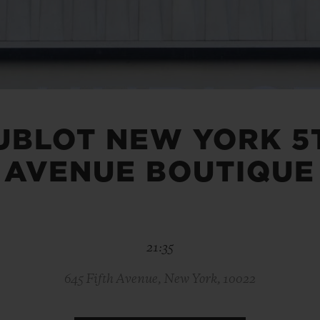
빅뱅
스피릿 오브 빅뱅
피치 세라믹
에센셜 토프
리로디
온라인 익스클루시브
 연장
예상 배송일
무료 배송 & 반품
안전한 결제
기
UBLOT NEW YORK 5
AVENUE BOUTIQUE
부티크 검색
21:35
645 Fifth Avenue, New York, 10022