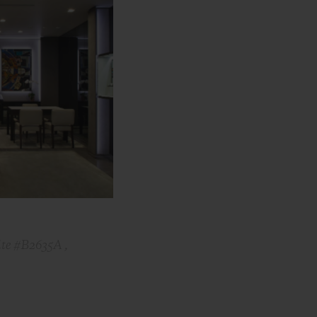
te #B2635A ,