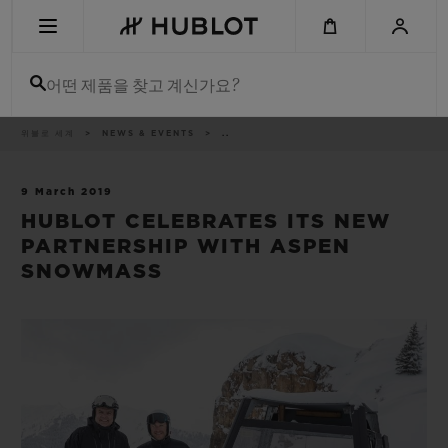
Skip
to
main
content
어떤 제품을 찾고 계신가요?
이
위블로 세계
NEWS & EVENTS
..
최근 검색
동
경
로
최근 검색이 없습니다
9 March 2019
HUBLOT CELEBRATES ITS NEW
신제품
PARTNERSHIP WITH ASPEN
SNOWMASS