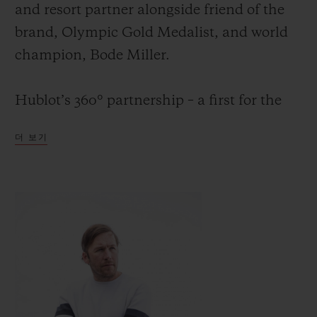
and resort partner alongside friend of the
brand, Olympic Gold Medalist, and world
champion, Bode Miller.
연락처
Hublot’s 360° partnership – a first for the
watchmaker with a US resort – includes
더 보기
clocks present at prominent locations in the
Aspen Snowmass including the Sundeck,
Elk Camp, Chair Nine in The Little Nell,
and the Cloud Nine Alpine Bistro
부티크 검색
mountain restaurant.