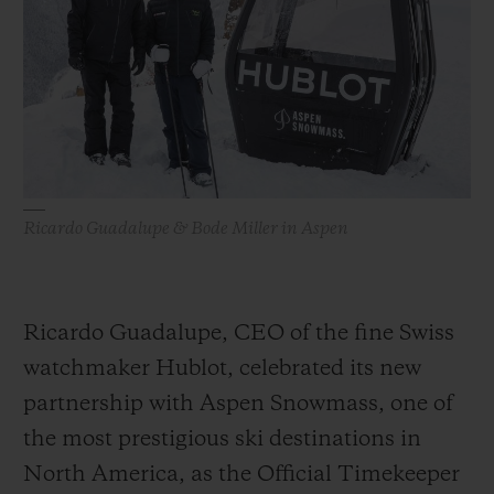
빅뱅
빅뱅
스피릿 오브 빅
썸머 멀티 컬러 세라믹
피치 세라믹
에센셜 토프
온라인 익스클
익스클루시브 서비스
5+5 워런티
Ricardo Guadalupe & Bode Miller in Aspen
휴블로티스타 및 연장 보증
예상 배송일
Ricardo Guadalupe, CEO of the fine Swiss
무료 배송 & 반품
watchmaker Hublot, celebrated its new
partnership with Aspen Snowmass, one of
안전한 결제
the most prestigious ski destinations in
North America, as the Official Timekeeper
기프트 파우치