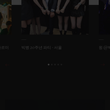
마르미
빅뱅 20주년 파티 - 서울
윙 @