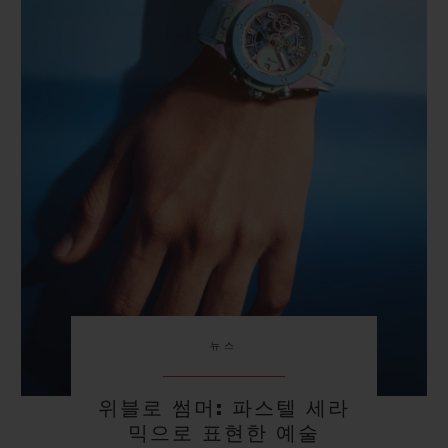
빅뱅
빅뱅
스피릿 오브 빅
썸머 멀티 컬러 세라믹
피치 세라믹
에센셜 토프
온라인 익스클
익스클루시브 서비스
5+5 워런티
휴블로티스타 및 연장 보증
예상 배송일
무료 배송 & 반품
뉴스
안전한 결제
위블로 썸머: 파스텔 세라
믹으로 표현한 예술
기프트 파우치