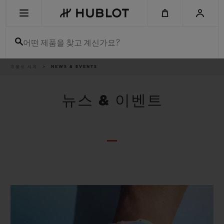
Skip
to
main
content
어떤 제품을 찾고 계신가요?
이
위블로 세계
NEWS & EVENTS
최근 검색
동
경
로
최근 검색이 없습니다
뉴스 & 이벤트
신제품