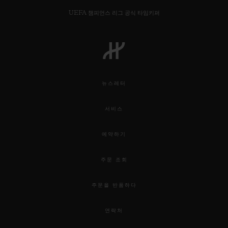
UEFA 챔피언스 리그 공식 타임키퍼
뉴스레터
서비스
예약하기
주문 조회
주문을 반품하다
연락처