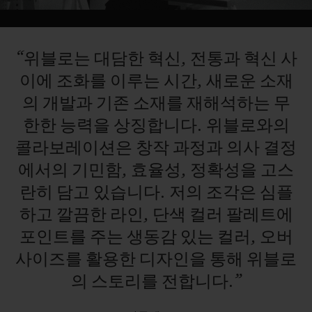
Video
“위블로는
대담한
혁신,
전통과
혁신
사
이에
조화를
이루는
시간,
새로운
소재
의
개발과
기존
소재를
재해석하는
무
한한
능력을
상징합니다.
위블로와의
콜라보레이션은
창작
과정과
의사
결정
에서의
기민함,
효율성,
정확성을
고스
란히
담고
있습니다.
저의
조각은
심플
하고
깔끔한
라인,
단색
컬러
팔레트에
포인트를
주는
생동감
있는
컬러,
오버
사이즈를
활용한
디자인을
통해
위블로
의
스토리를
전합니다.”