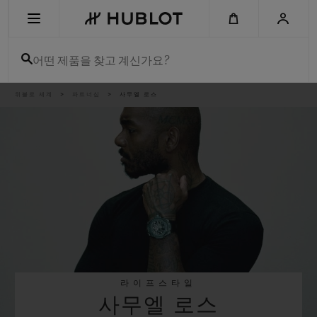
Skip
to
main
content
어떤 제품을 찾고 계신가요?
이
위블로 세계
파트너십
사무엘 로스
최근 검색
동
경
로
최근 검색이 없습니다
신제품
라이프스타일
사무엘 로스