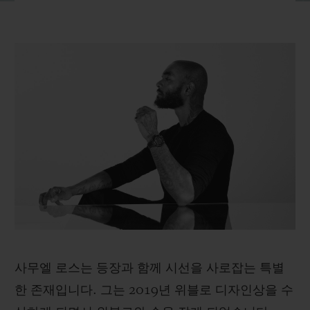
빅뱅
빅뱅
스피릿 오브 빅
썸머 멀티 컬러 세라믹
피치 세라믹
에센셜 토프
온라인 익스클
익스클루시브 서비스
5+5 워런티
휴블로티스타 및 연장 보증
예상 배송일
무료 배송 & 반품
안전한 결제
사무엘 로스는 등장과 함께 시선을 사로잡는 특별
한 존재입니다. 그는 2019년 위블로 디자인상을 수
기프트 파우치