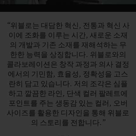
Video
“위블로는
대담한
혁신,
전통과
혁신
사
이에
조화를
이루는
시간,
새로운
소재
의
개발과
기존
소재를
재해석하는
무
한한
능력을
상징합니다.
위블로와의
콜라보레이션은
창작
과정과
의사
결정
에서의
기민함,
효율성,
정확성을
고스
란히
담고
있습니다.
저의
조각은
심플
하고
깔끔한
라인,
단색
컬러
팔레트에
포인트를
주는
생동감
있는
컬러,
오버
사이즈를
활용한
디자인을
통해
위블로
의
스토리를
전합니다.”