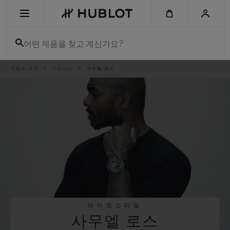
Skip
to
main
content
어떤 제품을 찾고 계신가요?
이
위블로 세계
파트너십
사무엘 로스
최근 검색
동
경
로
최근 검색이 없습니다
신제품
라이프스타일
사무엘 로스