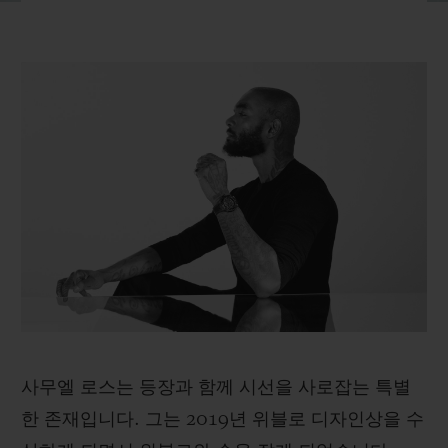
빅뱅
빅뱅
스피릿 오브 빅
썸머 멀티 컬러 세라믹
피치 세라믹
에센셜 토프
온라인 익스클
익스클루시브 서비스
5+5 워런티
휴블로티스타 및 연장 보증
예상 배송일
무료 배송 & 반품
안전한 결제
사무엘 로스는 등장과 함께 시선을 사로잡는 특별
한 존재입니다. 그는 2019년 위블로 디자인상을 수
기프트 파우치