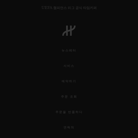
UEFA 챔피언스 리그 공식 타임키퍼
뉴스레터
서비스
예약하기
주문 조회
주문을 반품하다
연락처