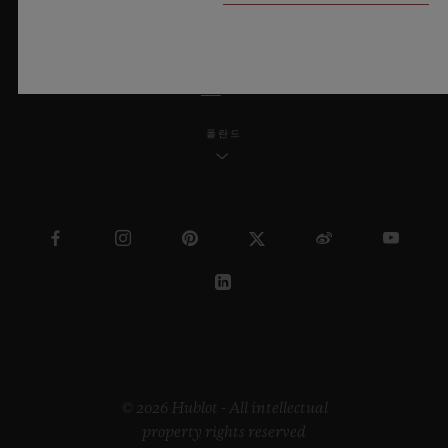
한국어
폴란드
© 2026 Hublot - All intellectual
property rights reserved