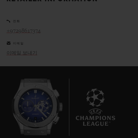
빅뱅
빅뱅
스피릿 오브 빅
썸머 멀티 컬러 세라믹
피치 세라믹
에센셜 토프
온라인 익스클
전화
+97298617374
익스클루시브 서비스
이메일
5+5 워런티
이메일 보내기
휴블로티스타 및 연장 보증
예상 배송일
무료 배송 & 반품
안전한 결제
9
기프트 파우치