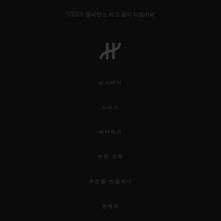
UEFA 챔피언스 리그 공식 타임키퍼
연락처
뉴스레터
서비스
예약하기
주문 조회
부티크 검색
주문을 반품하다
연락처