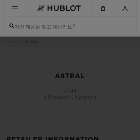
Skip
to
main
content
어떤 제품을 찾고 계신가요?
이
부티크
ASTRAL
최근 검색
동
경
로
최근 검색이 없습니다
신제품
ASTRAL
17:22
8 Krouza st., Natanya
RETAILER INFORMATION