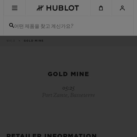
Skip
to
main
content
어떤 제품을 찾고 계신가요?
이
부티크
GOLD MINE
최근 검색
동
경
로
최근 검색이 없습니다
신제품
GOLD MINE
05:25
Port Zante, Basseterre
RETAILER INFORMATION