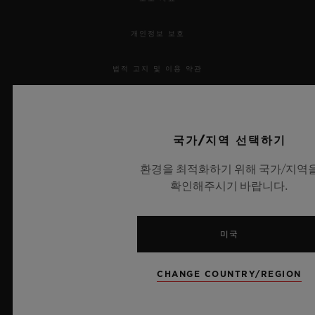
개인정보 보호
법적 고지 및 이용 약관
웹사이트 이용 약관
국가/지역 선택하기
윤리적 약속
환경을 최적화하기 위해 국가/지역
접근성
확인해주시기 바랍니다.
MSA 투명성 법률
미국
사이트맵
CHANGE COUNTRY/REGION
한국어