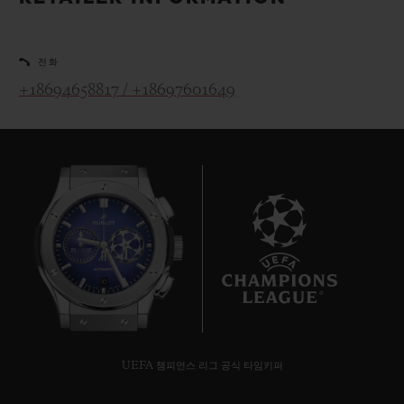
빅뱅
빅뱅
스피릿 오브 빅
썸머 멀티 컬러 세라믹
피치 세라믹
에센셜 토프
온라인 익스클
전화
+18694658817 / +18697601649
익스클루시브 서비스
5+5 워런티
휴블로티스타 및 연장 보증
예상 배송일
10
무료 배송 & 반품
안전한 결제
UEFA 챔피언스 리그 공식 타임키퍼
기프트 파우치