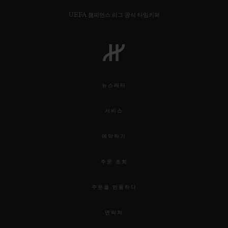
UEFA 챔피언스 리그 공식 타임키퍼
연락처
뉴스레터
서비스
예약하기
주문 조회
부티크 검색
주문을 반품하다
연락처