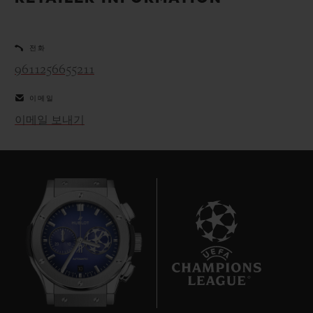
빅뱅
빅뱅
스피릿 오브 빅
썸머 멀티 컬러 세라믹
피치 세라믹
에센셜 토프
온라인 익스클
전화
9611256655211
익스클루시브 서비스
이메일
5+5 워런티
이메일 보내기
휴블로티스타 및 연장 보증
예상 배송일
무료 배송 & 반품
안전한 결제
10
기프트 파우치