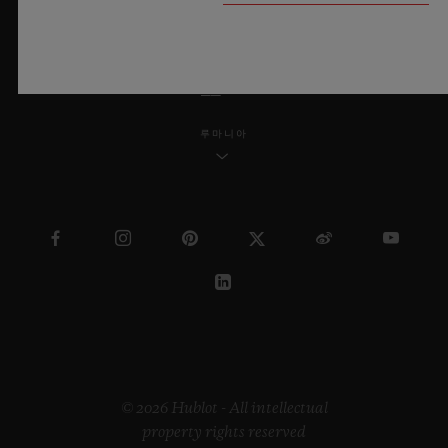
한국어
루마니아
© 2026 Hublot - All intellectual
property rights reserved