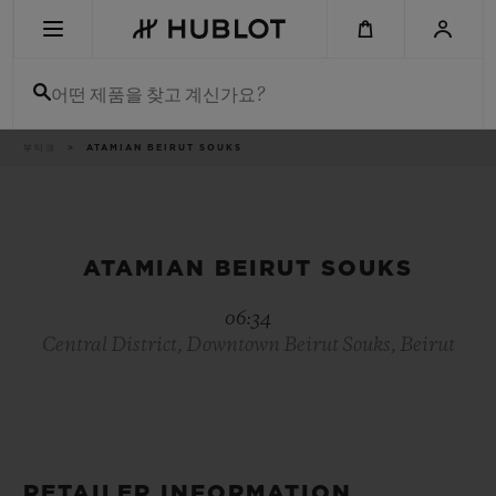
Skip
to
main
content
어떤 제품을 찾고 계신가요?
이
부티크
ATAMIAN BEIRUT SOUKS
최근 검색
동
경
로
최근 검색이 없습니다
신제품
ATAMIAN BEIRUT SOUKS
06:34
Central District, Downtown Beirut Souks, Beirut
RETAILER INFORMATION