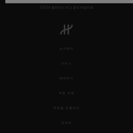
UEFA 챔피언스 리그 공식 타임키퍼
뉴스레터
서비스
예약하기
주문 조회
주문을 반품하다
연락처