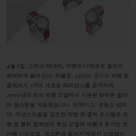
빅뱅
빅뱅
스피릿 오브 빅
썸머 멀티 컬러 세라믹
피치 세라믹
에센셜 토프
온라인 익스클
익스클루시브 서비스
5+5 워런티
4월 1일, 스위스 제네바,
빅뱅의 다채로운 컬러가
휴블로티스타 및 연장 보증
화려하게 돌아오다: 위블로, 33mm 크기의 빅뱅 원
예상 배송일
클릭에서 5개의 새로운 레퍼런스를 공개하며,
2000년대 초의 빅뱅 모델에서 사용된 화려한 컬러
무료 배송 & 반품
와 잼스톤을 적용했습니다. 반짝이고, 생동감 넘치
며, 여성스러움을 강조한 빅뱅 원 클릭 조이풀은 빅
안전한 결제
뱅 원 클릭 컬렉션의 핵심 모델에 새롭게 추가된 첫
기프트 파우치
번째 시리즈로, 잼스톤과 컬러가 매칭된 스트랩이