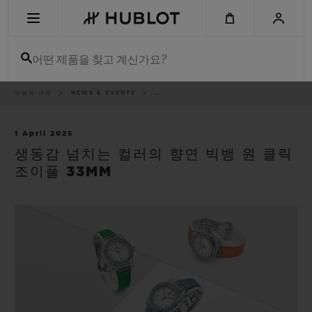
Skip
to
main
content
어떤 제품을 찾고 계신가요?
이
위블로 세계
NEWS & EVENTS
..
최근 검색
동
경
로
최근 검색이 없습니다
1 April 2025
생동감 넘치는 컬러의 향연 빅뱅 원 클릭
신제품
조이풀 33MM