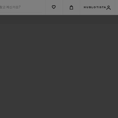
 찾고 계신가요?
HUBLOTISTA