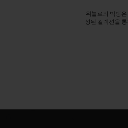
위블로의
빅뱅은
성된
컬렉션을
통