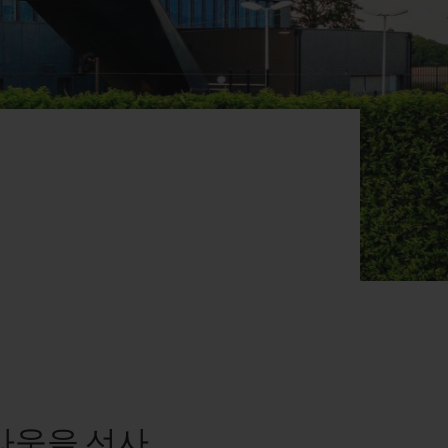
빅뱅
드 올 블랙
프트 파우치
라움을 선사