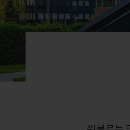
빅뱅
썸머 멀티 컬러 세라믹
익스클루시브 서비스
5+5 워런티
휴블로티스타 및
보증
연락처
위블로는 