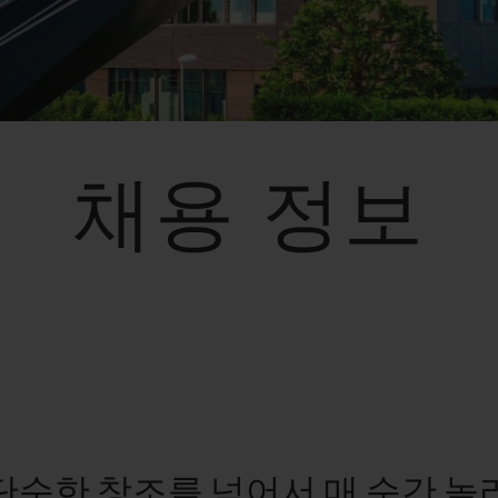
빅뱅
스피릿 오브 빅뱅
피치 세라믹
에센셜 토프
리로디
온라인 익스클루시브
채용 정보
 연장
예상 배송일
무료 배송 & 반품
안전한 결제
기
부티크 검색
단순한 창조를 넘어서 매 순간 놀