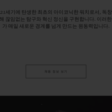
21세기에
탄생한
최초의
아이코닉한
워치로서,
독
해
끊임없는
탐구와
혁신
정신을
구현합니다.
이러
가
매일
새로운
경계를
넘게
만드는
원동력입니다.
채용 정보 보기