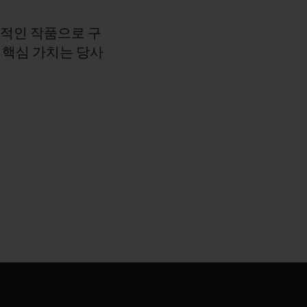
창적인
작품으로
구
한
핵심
가치는
당사