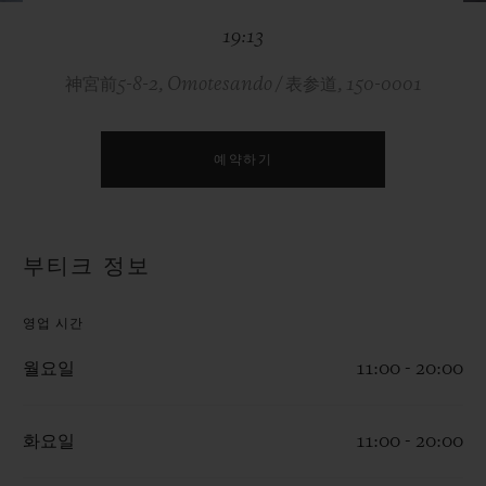
빅뱅
빅뱅
스피릿 오브 빅
19:13
썸머 멀티 컬러 세라믹
피치 세라믹
에센셜 토프
온라인 익스클
神宮前5-8-2, Omotesando / 表参道, 150-0001
익스클루시브 서비스
예약하기
5+5 워런티
휴블로티스타 및 연장 보증
부티크 정보
예상 배송일
영업 시간
무료 배송 & 반품
월요일
11:00 - 20:00
안전한 결제
화요일
11:00 - 20:00
기프트 파우치