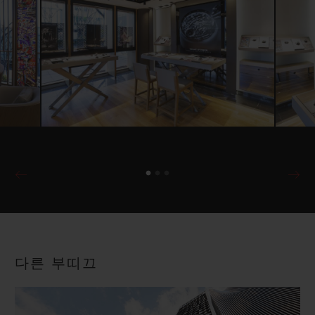
다른 부띠끄