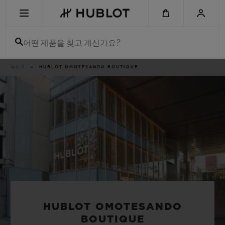
Skip
to
main
content
어떤 제품을 찾고 계신가요?
이
부티크
HUBLOT OMOTESANDO BOUTIQUE
최근 검색
동
경
로
최근 검색이 없습니다
신제품
HUBLOT OMOTESANDO
BOUTIQUE