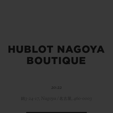
빅뱅
스피릿 오브 빅뱅
피치 세라믹
에센셜 토프
리로디
온라인 익스클루시브
 연장
예상 배송일
무료 배송 & 반품
안전한 결제
기
HUBLOT NAGOYA
BOUTIQUE
부티크 검색
20:22
錦3-24-17, Nagoya / 名古屋, 460-0003