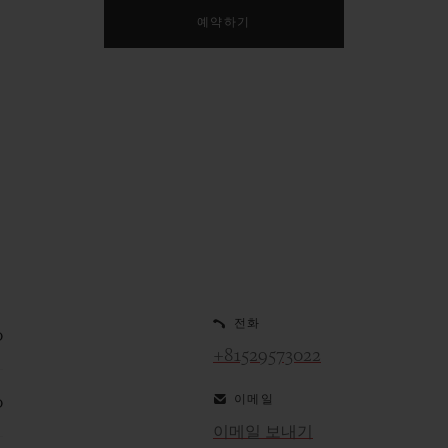
예약하기
전화
0
+81529573022
이메일
0
이메일 보내기