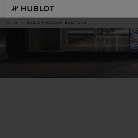
Skip
to
main
content
이
부티크
HUBLOT NAGOYA BOUTIQUE
동
경
로
최근 검색
신제품
최근 검색이 없습니다