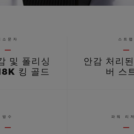
대소문자
스트
감 및 폴리싱
안감 처리된
18K 킹 골드
버 스
방수
파워 리