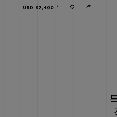
빅뱅
•
썸머 멀티 컬러 세라믹
USD 32,400
익스클루시브 서비스
5+5 워런티
휴블로티스타 및
보증
연락처