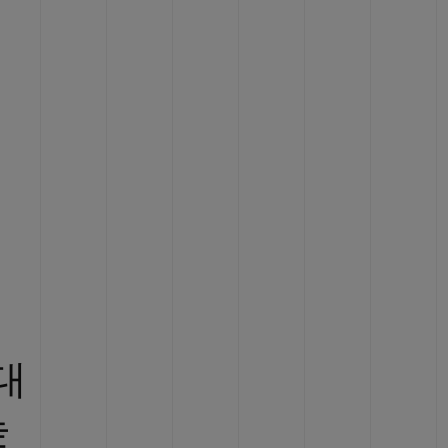
빅뱅
드 올 블랙
프트 파우치
대
높