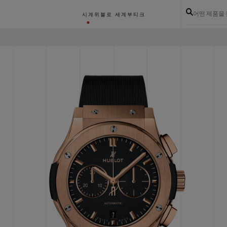
어떤 제품을
시계
위블로 세계
부티크
골