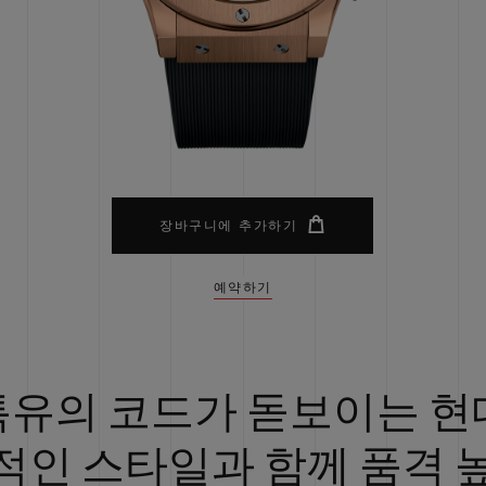
빅뱅
스피릿 오브 빅뱅
피치 세라믹
에센셜 토프
리로디
온라인 익스클루시브
 연장
예상 배송일
무료 배송 & 반품
안전한 결제
기
장바구니에 추가하기
예약하기
부티크 검색
특유의 코드가 돋보이는 현
적인 스타일과 함께 품격 