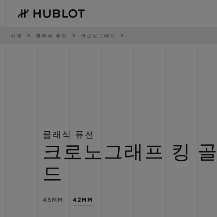
Skip
to
main
content
이
시계
클래식 퓨전
크로노그래프
동
경
로
최근 검색
신제품
최근 검색이 없습니다
클래식 퓨전
크로노그래프 킹 
드
45MM
42MM