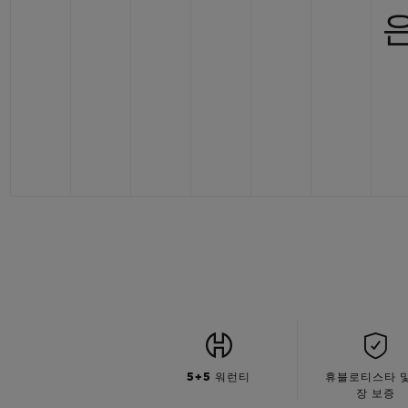
5+5 워런티
휴블로티스타 및
장 보증