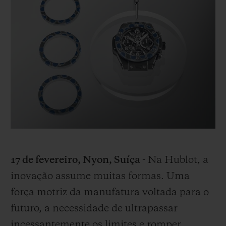
BIG BANG
BIG BANG
SPIRIT OF BIG
SUMMER MULTI-
PEACH CERAMIC
ESSENTIAL T
COLORED CERAMIC
EXCLUSIVID
ONLINE
SERVIÇIOS EXCLUSIVOS
GARANTIA 5+5
HUBLOTISTA E GARANTIA ESTENDIDA
ENTREGA PROGRAMADA
17 de fevereiro, Nyon, Suíça
- Na Hublot, a
ENTREGA E DEVOLUÇÕES DE CORTESIA
inovação assume muitas formas. Uma
força motriz da manufatura voltada para o
PAGAMENTO SEGURO
futuro, a necessidade de ultrapassar
incessantemente os limites e romper
EMBALAGEM DE PRESENTES