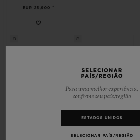
•
EUR 25,900
SELECIONAR
PAÍS/REGIÃO
Para uma melhor experiência,
confirme seu país/região
ESTADOS UNIDOS
SPIRIT OF BIG BANG
SPIRIT OF BIG BANG
TITANIUM CERAMIC 42
KING GOLD 42 MM
SELECIONAR PAÍS/REGIÃO
MM