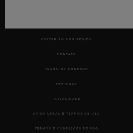
MARCAR UMA VISITA
RASTREAR UM PEDIDO
VOLTAR AO MEU PEDIDO
CONTATO
TRABALHE CONOSCO
IMPRENSA
PRIVACIDADE
AVISO LEGAL E TERMOS DE USO
TERMOS E CONDIÇÕES DE USO