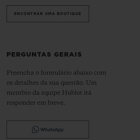
BIG BANG
BIG BANG
SPIRIT OF BIG
SUMMER MULTI-
PEACH CERAMIC
ESSENTIAL T
ENCONTRAR UMA BOUTIQUE
COLORED CERAMIC
EXCLUSIVID
ONLINE
SERVIÇIOS EXCLUSIVOS
PERGUNTAS GERAIS
GARANTIA 5+5
Preencha o formulário abaixo com
HUBLOTISTA E GARANTIA ESTENDIDA
os detalhes da sua questão. Um
ENTREGA PROGRAMADA
membro da equipe Hublot irá
responder em breve.
ENTREGA E DEVOLUÇÕES DE CORTESIA
PAGAMENTO SEGURO
EMBALAGEM DE PRESENTES