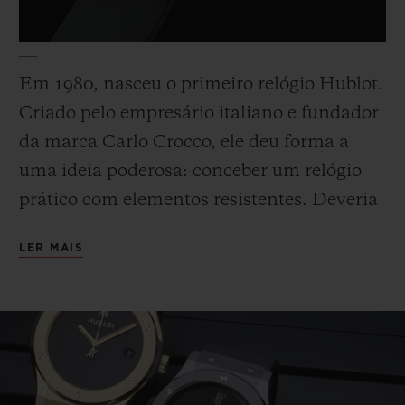
Em 1980, nasceu o primeiro relógio Hublot.
Criado pelo empresário italiano e fundador
CONTATO
da marca Carlo Crocco, ele deu forma a
uma ideia poderosa: conceber um relógio
prático com elementos resistentes. Deveria
ser simples e confortável, um relógio
LER MAIS
clássico e esportivo com um design
imediatamente reconhecível. Ao combinar
ENCONTRAR UMA BOUTIQU
um precioso e tradicional material - o ouro -
e um material moderno - a borracha - pela
primeira vez na história da relojoaria
moderna, o Classic Original dispensou os