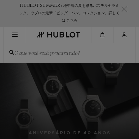
Skip
HUBLOT SUMMER : 地中海の夏を彩るパステルセラミ
to
main
ック。ウブロの最新「ビッグ・バン」コレクション。詳しく
content
は
こちら
PESQUISA RECENTE
O que você está procurando?
Sem Pesquisa Recente
NOVIDADES
ANIVERSÁRIO DE 40 ANOS