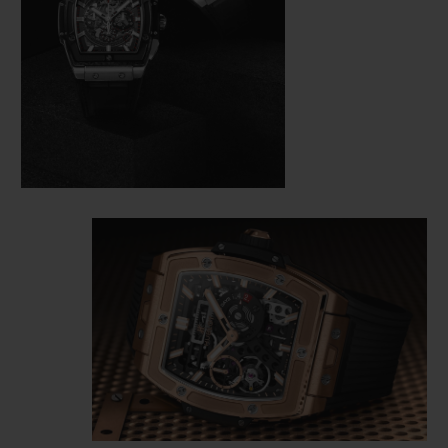
metais preciosos, de alta tecnologia ou
naturais. Incorpora um cronógrafo
esqueleto El Primero (5Hz) “Hublotizado”,
reconhecido como um dos melhores do
mercado, retrabalhado em sua arquitetura e
acabamentos em colaboração com a Zenith
Manufacture. Em 2020, a Hublot
apresentou o Spirit of Big Bang Meca-10,
que revelou um calibre Meca-10 totalmente
reformulado para este modelo,
incorporando os contornos de seu formato
de tonel.