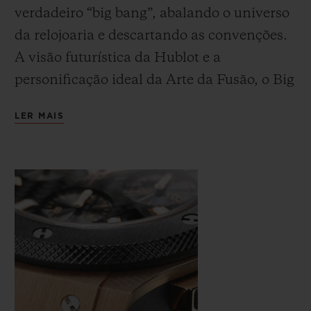
verdadeiro
“big bang”
, abalando o universo
da relojoaria e descartando as convenções.
A visão futurística da Hublot e a
personificação ideal da Arte da Fusão, o Big
Bang Original, sem dúvida, inaugurou,
LER MAIS
uma nova era em termos de design de
relógios. Seu nome expressa os principais
valores da Hublot, evocando a origem do
universo, a explosão quando toda a matéria
foi condensada como uma única entidade
na fusão original.