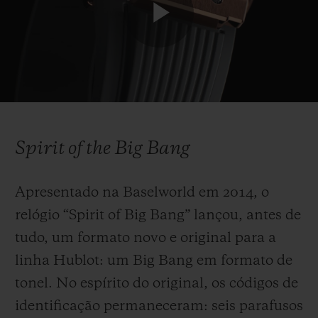
construção totalmente nova foi enfatizada
pelo mostrador vazado com figuras
Play
redondas, alojado em uma caixa imponente
com botões redondos e uma coroa moldada
em borracha. A pulseira, equipada com o
Video
sistema
“One Click”
para facilitar a troca,
surgiu pela primeira vez em borracha
Spirit of the Big Bang
estruturada e canelada. Cinco anos depois,
o Big Bang foi redesenhado para se adaptar
Apresentado na Baselworld em 2014, o
a todos os tamanhos de pulso e atrair
relógio “Spirit of Big Bang” lançou, antes de
homens e mulheres. A sua nova caixa
tudo, um formato novo e original para a
unissex, reduzida de 45 mm para 42 mm de
linha Hublot: um Big Bang em formato de
diâmetro, incorporou uma versão
tonel. No espírito do original, os códigos de
totalmente recalibrada do movimento
identificação permaneceram: seis parafusos