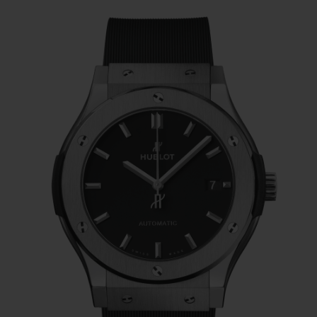
versátil do Classic Fusion hoje se presta a
todas as interações de materiais e designs.