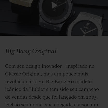
códigos estabelecidos, impondo uma nova
Play
visão de luxo que significou o início da “Arte
da Fusão” da Hublot. A sua forte
personalidade surgiu da mistura de
Video
materiais e do design característico do seu
bisel com 12 parafusos de titânio, inspirado
Big Bang Original
na escotilha de um navio (um ‘hublot’ em
francês). Sua pulseira em borracha natural,
Com seu design inovador – inspirado no
combinada com uma caixa em ouro e um
Classic Original, mas um pouco mais
mostrador preto minimalista, se tornaria a
revolucionário – o Big Bang é o modelo
assinatura estética dos relógios Hublot.
icônico da Hublot e tem sido seu campeão
Décadas depois, é o padrão para relógios
de vendas desde que foi lançado em 2005.
esportivos de última geração.
Fiel ao seu nome, sua chegada causou um