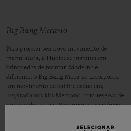
Big Bang Meca-10
Para projetar seu novo movimento de
manufatura, a Hublot se inspirou em
brinquedos de montar. Moderno e
diferente, o Big Bang Meca-10 incorporou
um movimento de calibre esqueleto,
inspirado nos kits Meccano, com reserva de
marcha de 10 dias. Sua arquitetura atípica e
inovadora, desenhada como um conjunto
de edifícios, revelou um sistema de
SELECIONAR