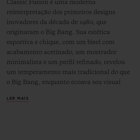
Classic Fusion é uma moderna
reinterpretação dos primeiros designs
inovadores da década de 1980, que
originaram o Big Bang. Sua estética
esportiva e chique, com um bisel com
acabamento acetinado, um mostrador
minimalista e um perfil refinado, revelou
um temperamento mais tradicional do que
o Big Bang, enquanto ecoava seu visual
distinto. Desde então, a linha se tornou um
LER MAIS
must-have atemporal, integrando diversos
recursos e uma variedade de diâmetros,
materiais e cores vibrantes. Um ícone
unissex da Arte da Fusão, a elegância