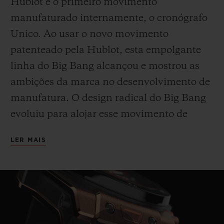
Hublot e o primeiro movimento
manufaturado internamente, o cronógrafo
Unico. Ao usar o novo movimento
patenteado pela Hublot, esta empolgante
linha do Big Bang alcançou e mostrou as
ambições da marca no desenvolvimento de
manufatura. O design radical do Big Bang
evoluiu para alojar esse movimento de
cronógrafo totalmente novo. Além de sua
LER MAIS
funcionalidade – uma reserva de marcha de
3 dias e função flyback para parar e zerar o
cronógrafo – o Big Bang Unico exibiu uma
nova identidade, com seu mecanismo
visível na lateral do mostrador. Esta