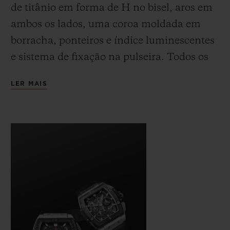
Unico, cujas inovações técnicas foram
de titânio em forma de H no bisel, aros em
objeto de quatro patentes.
ambos os lados, uma coroa moldada em
borracha, ponteiros e índice luminescentes
e sistema de fixação na pulseira. Todos os
identificadores do Big Bang estão
LER MAIS
presentes, integrados em uma caixa em
formato de tonel, construída como um
“sanduíche”, oferecendo ilimitadas
combinações de materiais, cores e
acabamentos.
Nesse relógio, com seu formato ao mesmo
tempo clássico e moderno, a Arte da Fusão
também se expressou em uma mistura de