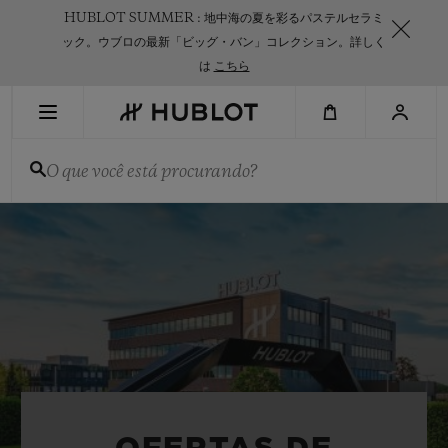
Skip
HUBLOT SUMMER : 地中海の夏を彩るパステルセラミ
to
main
ック。ウブロの最新「ビッグ・バン」コレクション。詳しく
content
は
こちら
PESQUISA RECENTE
O que você está procurando?
Sem Pesquisa Recente
NOVIDADES