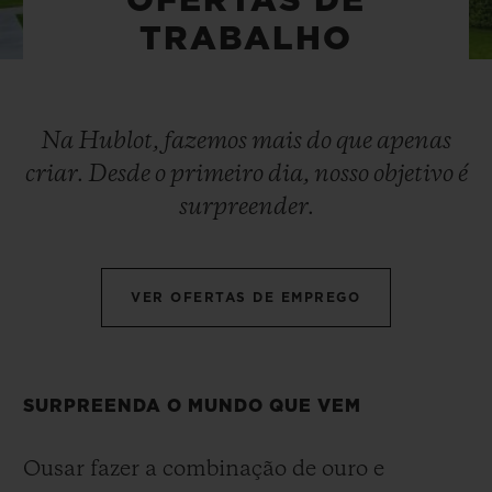
OFERTAS DE
BIG BANG
BIG BANG
SPIRIT OF BIG
TRABALHO
SUMMER MULTI-
PEACH CERAMIC
ESSENTIAL T
COLORED CERAMIC
EXCLUSIVID
ONLINE
Na Hublot, fazemos mais do que apenas
SERVIÇIOS EXCLUSIVOS
criar. Desde o primeiro dia, nosso objetivo é
GARANTIA 5+5
surpreender.
HUBLOTISTA E GARANTIA ESTENDIDA
VER OFERTAS DE EMPREGO
ENTREGA PROGRAMADA
ENTREGA E DEVOLUÇÕES DE CORTESIA
SURPREENDA O MUNDO QUE VEM
PAGAMENTO SEGURO
Ousar fazer a combinação de ouro e
EMBALAGEM DE PRESENTES