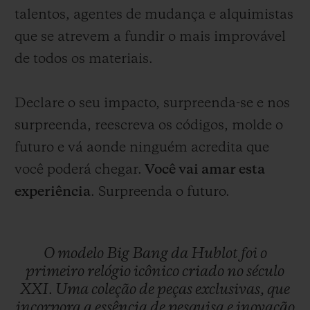
talentos, agentes de mudança e alquimistas
que se atrevem a fundir o mais improvável
de todos os materiais.
Declare o seu impacto, surpreenda-se e nos
surpreenda, reescreva os códigos, molde o
futuro e vá aonde ninguém acredita que
você poderá chegar.
Você vai amar esta
experiência
. Surpreenda o futuro.
O
modelo
Big
Bang
da
Hublot
foi
o
primeiro
relógio
icônico
criado
no
século
XXI.
Uma
coleção
de
peças
exclusivas,
que
incorpora
a
essência
de
pesquisa
e
inovação