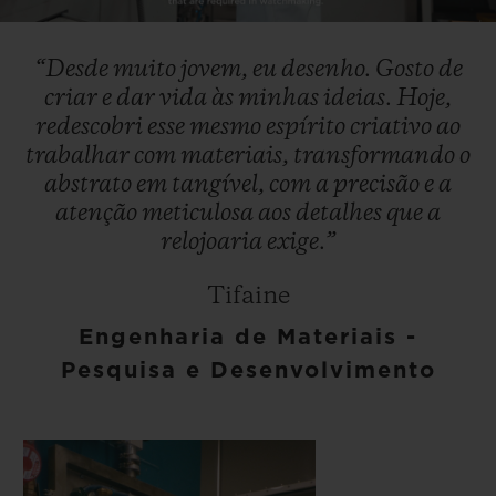
Video
“Desde
muito
jovem,
eu
desenho.
Gosto
de
criar
e
dar
vida
às
minhas
ideias.
Hoje,
redescobri
esse
mesmo
espírito
criativo
ao
trabalhar
com
materiais,
transformando
o
abstrato
em
tangível,
com
a
precisão
e
a
atenção
meticulosa
aos
detalhes
que
a
relojoaria
exige.”
Tifaine
Engenharia de Materiais -
Pesquisa e Desenvolvimento