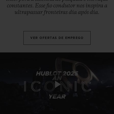
constantes.
Esse
fio
condutor
nos
inspira
a
ultrapassar
fronteiras
dia
após
dia.
VER OFERTAS DE EMPREGO
Play