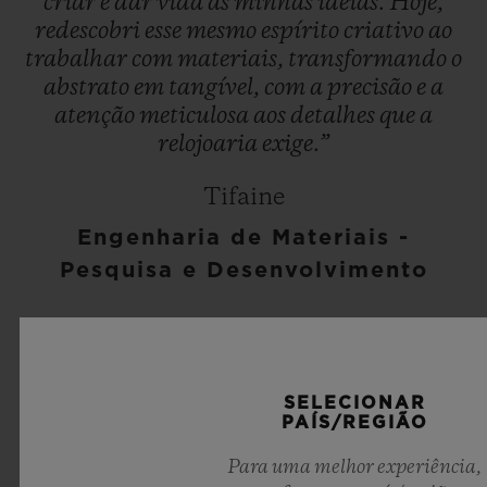
criar
e
dar
vida
às
minhas
ideias.
Hoje,
redescobri
esse
mesmo
espírito
criativo
ao
trabalhar
com
materiais,
transformando
o
abstrato
em
tangível,
com
a
precisão
e
a
atenção
meticulosa
aos
detalhes
que
a
relojoaria
exige.”
Tifaine
Engenharia de Materiais -
Pesquisa e Desenvolvimento
SELECIONAR
PAÍS/REGIÃO
Para uma melhor experiência,