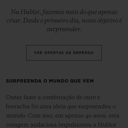
BIG BANG
BIG BANG
SPIRIT OF BIG
SUMMER MULTI-
PEACH CERAMIC
ESSENTIAL T
Na Hublot, fazemos mais do que apenas
COLORED CERAMIC
EXCLUSIVID
criar. Desde o primeiro dia, nosso objetivo é
ONLINE
surpreender.
SERVIÇIOS EXCLUSIVOS
GARANTIA 5+5
VER OFERTAS DE EMPREGO
HUBLOTISTA E GARANTIA ESTENDIDA
SURPREENDA O MUNDO QUE VEM
ENTREGA PROGRAMADA
Ousar fazer a combinação de ouro e
ENTREGA E DEVOLUÇÕES DE CORTESIA
borracha foi uma ideia que surpreendeu o
PAGAMENTO SEGURO
mundo. Com isso, em apenas 40 anos, esta
coragem audaciosa impulsionou a Hublot
EMBALAGEM DE PRESENTES