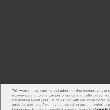
This website uses cookies and other tracking technologies to 
experience and to analyze performance and traffic on our web
information about your use of our site with our social media, 
analytics partners. If we have detected an opt-out preference s
be honored. Further information is available in our
Cookie Pol