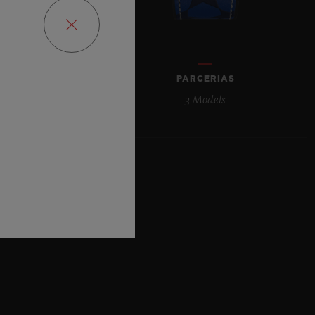
E
PARCERIAS
3 Models