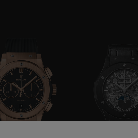
BIG BANG
SPIRI
D
PEACH CERAMIC
ESSE
EXCLUS
HUBLOTISTA E
ENTREGA PROGRAMADA
ENTREGA E DEV
ANTIA ESTENDIDA
DE CORTES
CONTATO
E