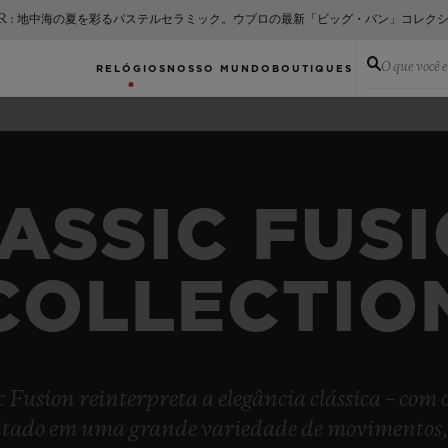
ER : 地中海の夏を彩るパステルセラミック。ウブロの最新「ビッグ・バン」コレク
O que você 
RELÓGIOS
NOSSO MUNDO
BOUTIQUES
ASSIC FUS
COLLECTIO
sic Fusion reinterpreta a elegância clássica – com
tado em uma grande variedade de movimentos, de