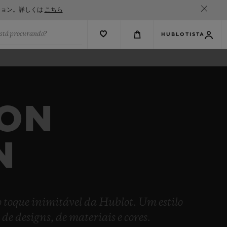
ション。詳しくは
こちら
está procurando?
HUBLOTISTA
ION
N
 o toque inimitável da Hublot. Um estilo
 designs, de materiais e cores.