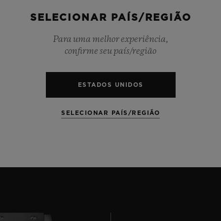
SELECIONAR PAÍS/REGIÃO
Para uma melhor experiência,
confirme seu país/região
CHRONOGRAPH
MOONPHAS
36 Models
3 Models
ESTADOS UNIDOS
SELECIONAR PAÍS/REGIÃO
VER TODOS OS RELÓGIOS CLASSIC FUSION