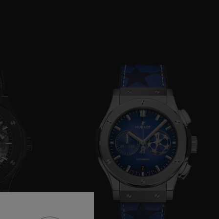
T OF BIG BANG
BIG BANG
NTIAL TAUPE
RELOADED ALL BLACK
IVIDADE ONLINE
OLUÇÕES
PAGAMENTO SEGURO
EMBALAGEM DE
IA
PRESENTES
NCONTRAR UMA BOUTIQUE