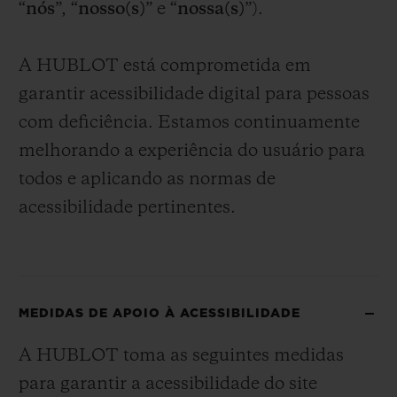
“
nós
”, “
nosso(s)
” e “
nossa(s)
”).
BIG BANG
BIG BANG
SPIRIT OF BIG
SUMMER MULTI-
PEACH CERAMIC
ESSENTIAL T
COLORED CERAMIC
EXCLUSIVID
A HUBLOT está comprometida em
ONLINE
garantir acessibilidade digital para pessoas
SERVIÇIOS EXCLUSIVOS
com deficiência. Estamos continuamente
melhorando a experiência do usuário para
GARANTIA 5+5
todos e aplicando as normas de
acessibilidade pertinentes.
HUBLOTISTA E GARANTIA ESTENDIDA
ENTREGA PROGRAMADA
ENTREGA E DEVOLUÇÕES DE CORTESIA
MEDIDAS DE APOIO À ACESSIBILIDADE
PAGAMENTO SEGURO
A HUBLOT toma as seguintes medidas
para garantir a acessibilidade do site
EMBALAGEM DE PRESENTES