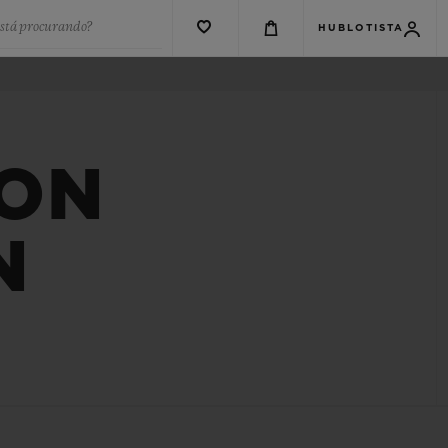
está procurando?
HUBLOTISTA
ION
N