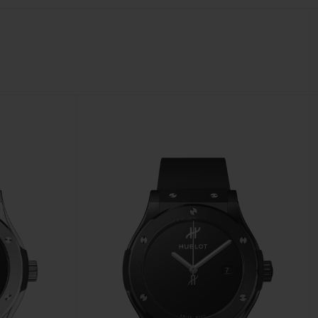
T OF BIG BANG
BIG BANG
NTIAL TAUPE
RELOADED ALL BLACK
IVIDADE ONLINE
OLUÇÕES
PAGAMENTO SEGURO
EMBALAGEM DE
IA
PRESENTES
NCONTRAR UMA BOUTIQUE