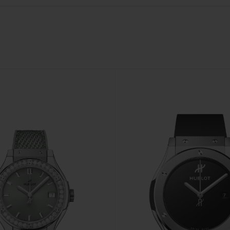
BIG BANG
SPIRI
D
PEACH CERAMIC
ESSE
EXCLUS
HUBLOTISTA E
ENTREGA PROGRAMADA
ENTREGA E DEV
ANTIA ESTENDIDA
DE CORTES
CONTATO
E