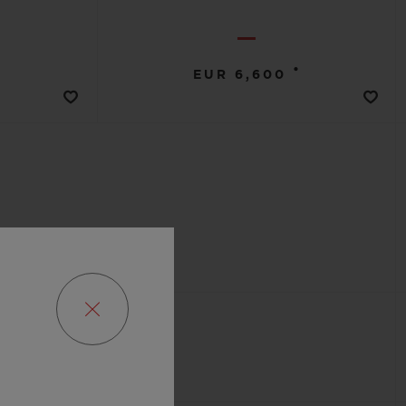
•
EUR 6,600