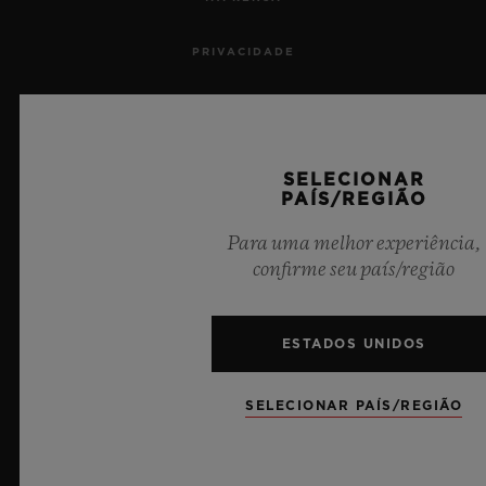
PRIVACIDADE
AVISO LEGAL E TERMOS DE USO
TERMOS E CONDIÇÕES DE USO
SELECIONAR
PAÍS/REGIÃO
COMPROMISSO ÉTICO
Para uma melhor experiência,
confirme seu país/região
ACESSIBILIDADE
MSA TRANSPARENCY
ESTADOS UNIDOS
SITEMAP
SELECIONAR PAÍS/REGIÃO
PORTUGUÊS (BR)