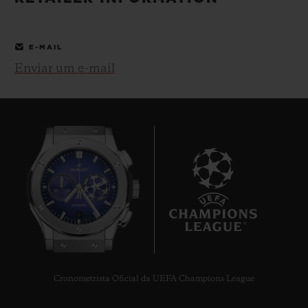
BIG BANG
BIG BANG
SPIRIT OF BIG
SUMMER MULTI-
PEACH CERAMIC
ESSENTIAL T
COLORED CERAMIC
EXCLUSIVID
E-MAIL
ONLINE
Enviar um e-mail
SERVIÇIOS EXCLUSIVOS
GARANTIA 5+5
HUBLOTISTA E GARANTIA ESTENDIDA
ENTREGA PROGRAMADA
6
ENTREGA E DEVOLUÇÕES DE CORTESIA
PAGAMENTO SEGURO
Cronometrista Oficial da UEFA Champions League
EMBALAGEM DE PRESENTES