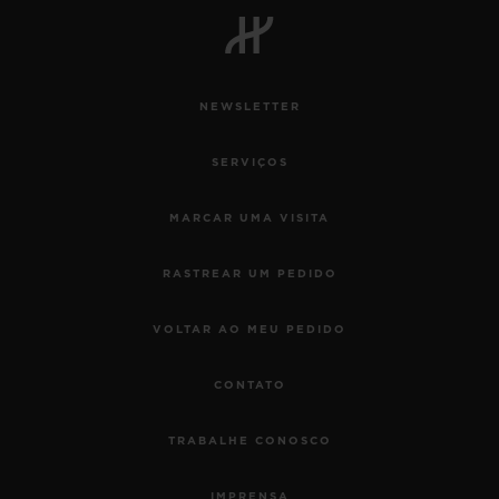
NEWSLETTER
CONTATO
SERVIÇOS
MARCAR UMA VISITA
RASTREAR UM PEDIDO
VOLTAR AO MEU PEDIDO
ENCONTRAR UMA BOUTIQU
CONTATO
TRABALHE CONOSCO
IMPRENSA